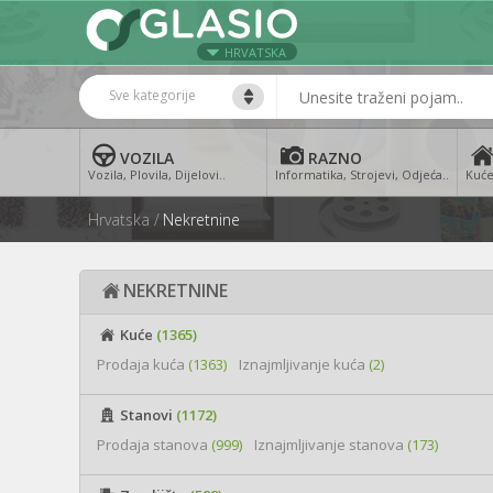
HRVATSKA
Sve kategorije
VOZILA
RAZNO
Vozila, Plovila, Dijelovi..
Informatika, Strojevi, Odjeća..
Kuće
Hrvatska
Nekretnine
NEKRETNINE
Kuće
(1365)
Prodaja kuća
(1363)
Iznajmljivanje kuća
(2)
Stanovi
(1172)
Prodaja stanova
(999)
Iznajmljivanje stanova
(173)