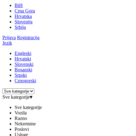
BiH
Crna Gora
Hrvatska
Slovenija
Srbija
Prijava
Registracija
Jezik
Engleski
Hrvatski
Slovenski
Bosanski
Srpski
Crnogorski
Sve kategorije
▾
Sve kategorije
Vozila
Razno
Nekretnine
Poslovi
Usluge