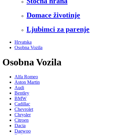
Stočna hrana
Domace životinje
Ljubimci za parenje
Hrvatska
Osobna Vozila
Osobna Vozila
Alfa Romeo
Aston Martin
Audi
Bentley
BMW
Cadillac
Chevrolet
Chrysler
Citroen
Dacia
Daewoo