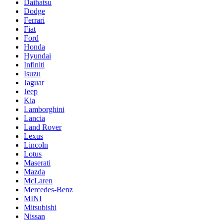
Daihatsu
Dodge
Ferrari
Fiat
Ford
Honda
Hyundai
Infiniti
Isuzu
Jaguar
Jeep
Kia
Lamborghini
Lancia
Land Rover
Lexus
Lincoln
Lotus
Maserati
Mazda
McLaren
Mercedes-Benz
MINI
Mitsubishi
Nissan