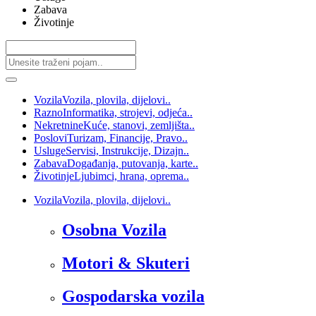
Zabava
Životinje
Vozila
Vozila, plovila, dijelovi..
Razno
Informatika, strojevi, odjeća..
Nekretnine
Kuće, stanovi, zemljišta..
Poslovi
Turizam, Financije, Pravo..
Usluge
Servisi, Instrukcije, Dizajn..
Zabava
Događanja, putovanja, karte..
Životinje
Ljubimci, hrana, oprema..
Vozila
Vozila, plovila, dijelovi..
Osobna Vozila
Motori & Skuteri
Gospodarska vozila