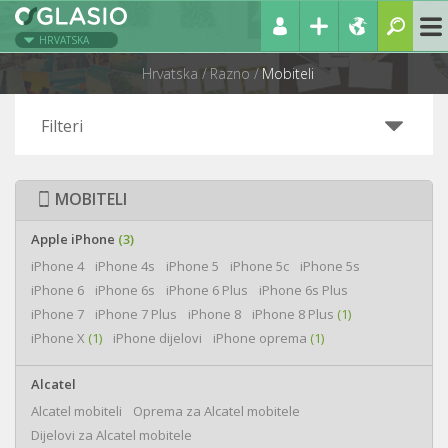
HRVATSKA
Hrvatska
Razno
Mobiteli
Filteri
MOBITELI
Apple iPhone
(3)
iPhone 4
iPhone 4s
iPhone 5
iPhone 5c
iPhone 5s
iPhone 6
iPhone 6s
iPhone 6 Plus
iPhone 6s Plus
iPhone 7
iPhone 7 Plus
iPhone 8
iPhone 8 Plus
(1)
iPhone X
(1)
iPhone dijelovi
iPhone oprema
(1)
Alcatel
Alcatel mobiteli
Oprema za Alcatel mobitele
Dijelovi za Alcatel mobitele