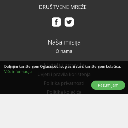
DRUŠTVENE MREŽE
Naša misija
O nama
Uvjeti i pravila
Daljnjim korištenjem Oglasio.eu, suglasni ste s korištenjem kolačića.
Više informacija
Uvjeti i pravila korištenja
Politika privatnosti
Razumijem
Politika kolačića
Trebate pomoć?
Pitanja i odgovori
Značke