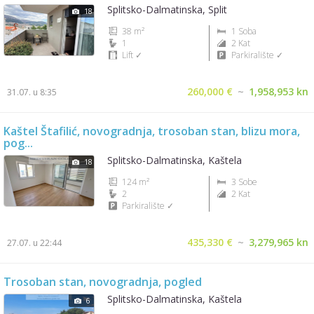
Splitsko-Dalmatinska, Split
18
38 m²
1 Soba
1
2 Kat
Lift ✓
Parkiralište ✓
260,000 €
~
1,958,953 kn
31.07. u 8:35
Kaštel Štafilić, novogradnja, trosoban stan, blizu mora,
pog...
Splitsko-Dalmatinska, Kaštela
18
124 m²
3 Sobe
2
2 Kat
Parkiralište ✓
435,330 €
~
3,279,965 kn
27.07. u 22:44
Trosoban stan, novogradnja, pogled
Splitsko-Dalmatinska, Kaštela
6