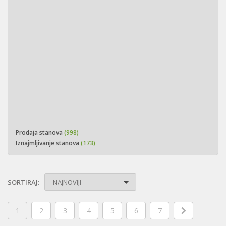
Prodaja stanova
(998)
Iznajmljivanje stanova
(173)
SORTIRAJ:
NAJNOVIJI
1
2
3
4
5
6
7