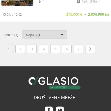
1
Parkiralište ✓
273,000 €
~
2,056,900 kn
15.04. u 12:02
SORTIRAJ:
NAJNOVIJI
1
2
3
4
5
6
7
HRVATSKA
DRUŠTVENE MREŽE