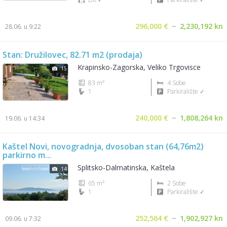
296,000 €
~
2,230,192 kn
28.06. u 9:22
Stan: Družilovec, 82.71 m2 (prodaja)
Krapinsko-Zagorska, Veliko Trgovisce
15
83 m²
4 Sobe
1
Parkiralište ✓
240,000 €
~
1,808,264 kn
19.06. u 14:34
Kaštel Novi, novogradnja, dvosoban stan (64,76m2)
parkirno m...
Splitsko-Dalmatinska, Kaštela
14
65 m²
2 Sobe
1
Parkiralište ✓
252,564 €
~
1,902,927 kn
09.06. u 7:32