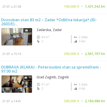
190,000 €
~
1,431,542 kn
27.07. u 21:38
Dvosoban stan 83 m2 – Zadar *Odlična lokacija* (ID-
2603/E)...
Zadarska, Zadar
7
83 m²
2 Sobe
2
3 Kat
340,000 €
~
2,561,707 kn
21.07. u 15:10
DUBRAVA (KLAKA) - Peterosobni stan sa spremištem -
97.00 m2
Grad Zagreb, Zagreb
19
97 m²
5 Soba
2
4 Kat
290,000 €
~
2,184,986 kn
21.07. u 14:41