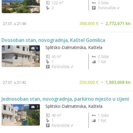
122 m²
3 Sobe
2
Parkiralište ✓
368,000 €
~
2,772,671 kn
27.07. u 21:46
Dvosoban stan, novogradnja, Kaštel Gomilica
Splitsko-Dalmatinska, Kaštela
6
65 m²
2 Sobe
1
1 Kat
Parkiralište ✓
250,000 €
~
1,883,608 kn
27.07. u 21:42
Jednosoban stan, novogradnja, parkirno mjesto u cijeni
Splitsko-Dalmatinska, Kaštela
7
48 m²
1 Soba
1
1 Kat
Parkiralište ✓