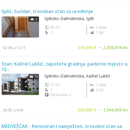
Split, Sućidar, trosoban stan za uređenje
Splitsko-Dalmatinska, Split
6
89 m²
3 Sobe
2
1 Kat
310,000 €
~
2,335,674 kn
02.06. u 12:17
Stan: Kaštel Lukšić, započeta gradnja, parkirno mjesto u
cij...
Splitsko-Dalmatinska, Kaštel Lukšić
15
57 m²
2 Sobe
1
2 Kat
Parkiralište ✓
205,000 €
~
1,544,559 kn
30.05. u 9:45
MEDVEŠČAK - Renoviran i namješten, trosobni stan sa