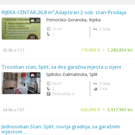
RIJEKA-CENTAR,36,8 m²,Adaptiran 2-sob. stan-Prodaja
Primorsko-Goranska, Rijeka
20
37 m²
2 Sobe
1
170,000 €
~
1,280,854 kn
05.08. u 7:17
Trosoban stan, Split, sa dva garažna mjesta u cijeni
Splitsko-Dalmatinska, Split
11
96 m²
3 Sobe
2
3 Kat
Parkiralište ✓
520,000 €
~
3,917,905 kn
04.08. u 7:57
Jednosoban Stan: Split, novija gradnja, sa garažnim
mjestom ...