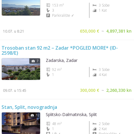
153 m²
3 Sobe
3
1 Kat
Parkiralište ✓
650,000 €
~
4,897,381 kn
10.07. u 8:21
Trosoban stan 92 m2 – Zadar *POGLED MORE* (ID-
2598/E)
Zadarska, Zadar
7
92 m²
3 Sobe
1
4 Kat
300,000 €
~
2,260,330 kn
09.07. u 15:45
Stan, Split, novogradnja
Splitsko-Dalmatinska, Split
12
48 m²
2 Sobe
1
2 Kat
Lift ✓
Parkiralište ✓