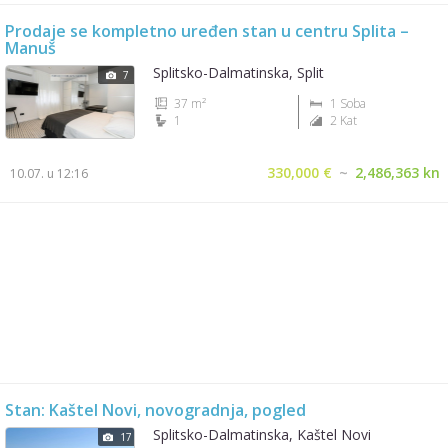
Prodaje se kompletno uređen stan u centru Splita –
Manuš
Splitsko-Dalmatinska, Split
7
37 m²
1 Soba
1
2 Kat
330,000 €
~
2,486,363 kn
10.07. u 12:16
Stan: Kaštel Novi, novogradnja, pogled
Splitsko-Dalmatinska, Kaštel Novi
17