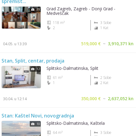
spremišt...
Grad Zagreb, Zagreb - Donji Grad -
19
Medveščak
118 m²
3 Sobe
2
1 Kat
519,000 €
~
3,910,371 kn
04.05. u 13:39
Stan, Split, centar, prodaja
Splitsko-Dalmatinska, Split
12
61 m²
2 Sobe
1
2 Kat
350,000 €
~
2,637,052 kn
30.04. u 12:14
Stan: Kaštel Novi, novogradnja
Splitsko-Dalmatinska, Kaštela
10
64 m²
3 Sobe