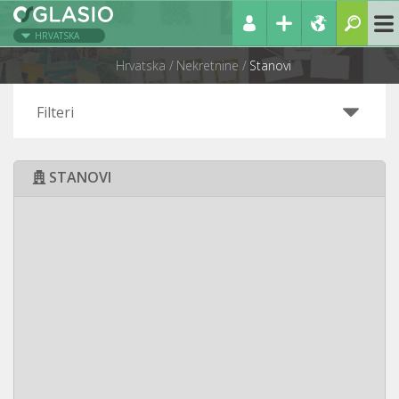
HRVATSKA
Hrvatska
Nekretnine
Stanovi
Filteri
STANOVI