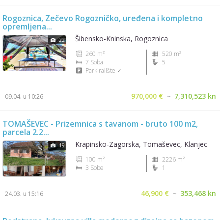
Rogoznica, Zečevo Rogozničko, uređena i kompletno
opremljena...
Šibensko-Kninska, Rogoznica
22
260 m²
520 m²
7 Soba
5
Parkiralište ✓
970,000 €
~
7,310,523 kn
09.04. u 10:26
TOMAŠEVEC - Prizemnica s tavanom - bruto 100 m2,
parcela 2.2...
Krapinsko-Zagorska, Tomaševec, Klanjec
19
100 m²
2226 m²
3 Sobe
1
46,900 €
~
353,468 kn
24.03. u 15:16