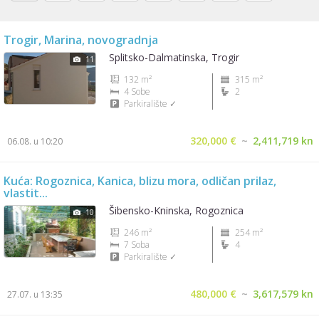
Trogir, Marina, novogradnja
Splitsko-Dalmatinska, Trogir
11
132 m²
315 m²
4 Sobe
2
Parkiralište ✓
320,000 €
~
2,411,719 kn
06.08. u 10:20
Kuća: Rogoznica, Kanica, blizu mora, odličan prilaz,
vlastit...
Šibensko-Kninska, Rogoznica
10
246 m²
254 m²
7 Soba
4
Parkiralište ✓
480,000 €
~
3,617,579 kn
27.07. u 13:35