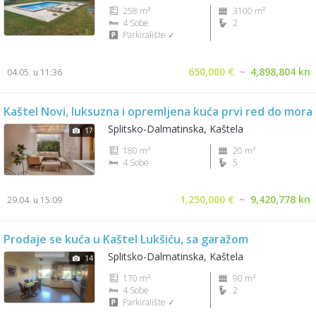
258 m²
3100 m²
4 Sobe
2
Parkiralište ✓
650,000 €
~
4,898,804 kn
04.05. u 11:36
Kaštel Novi, luksuzna i opremljena kuća prvi red do mora
Splitsko-Dalmatinska, Kaštela
17
180 m²
20 m²
4 Sobe
5
1,250,000 €
~
9,420,778 kn
29.04. u 15:09
Prodaje se kuća u Kaštel Lukšiću, sa garažom
Splitsko-Dalmatinska, Kaštela
14
170 m²
90 m²
4 Sobe
2
Parkiralište ✓