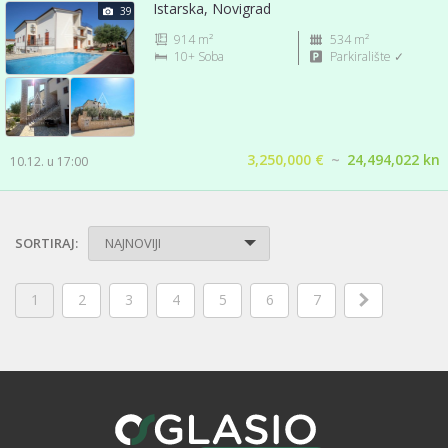
Istarska, Novigrad
39
914 m²
534 m²
10+ Soba
Parkiralište ✓
3,250,000 €
~
24,494,022 kn
10.12. u 17:00
SORTIRAJ:
NAJNOVIJI
1
2
3
4
5
6
7