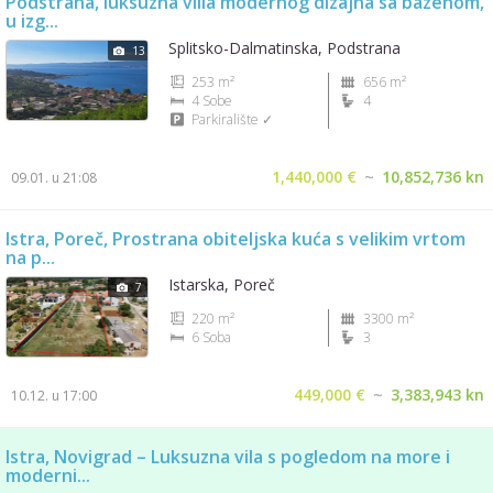
Podstrana, luksuzna villa modernog dizajna sa bazenom,
u izg...
Splitsko-Dalmatinska, Podstrana
13
253 m²
656 m²
4 Sobe
4
Parkiralište ✓
1,440,000 €
~
10,852,736 kn
09.01. u 21:08
Istra, Poreč, Prostrana obiteljska kuća s velikim vrtom
na p...
Istarska, Poreč
7
220 m²
3300 m²
6 Soba
3
449,000 €
~
3,383,943 kn
10.12. u 17:00
Istra, Novigrad – Luksuzna vila s pogledom na more i
moderni...