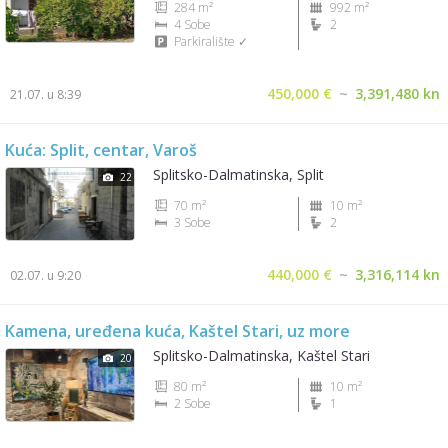
284 m²
992 m²
4 Sobe
2
Parkiralište ✓
450,000 €
~
3,391,480 kn
21.07. u 8:39
Kuća: Split, centar, Varoš
Splitsko-Dalmatinska, Split
22
70 m²
10 m²
3 Sobe
2
440,000 €
~
3,316,114 kn
02.07. u 9:20
Kamena, uređena kuća, Kaštel Stari, uz more
Splitsko-Dalmatinska, Kaštel Stari
20
80 m²
10 m²
2 Sobe
1