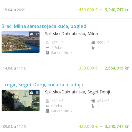
430,000 €
~
3,240,747 kn
15.04. u 20:21
Brač, Milna samostojeća kuća, pogled
Splitsko-Dalmatinska, Milna
12
157 m²
999 m²
4 Sobe
1
Parkiralište ✓
339,000 €
~
2,554,915 kn
14.04. u 11:16
Trogir, Seget Donji, kuća za prodaju
Splitsko-Dalmatinska, Seget Donji
18
163 m²
451 m²
6 Soba
2
Parkiralište ✓
430,000 €
~
3,240,747 kn
09.04. u 11:15