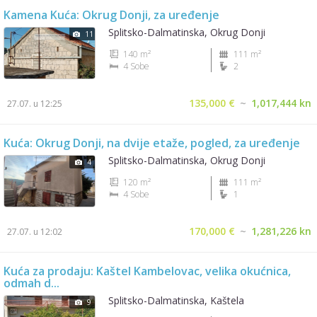
Kamena Kuća: Okrug Donji, za uređenje
Splitsko-Dalmatinska, Okrug Donji
11
140 m²
111 m²
4 Sobe
2
135,000 €
~
1,017,444 kn
27.07. u 12:25
Kuća: Okrug Donji, na dvije etaže, pogled, za uređenje
Splitsko-Dalmatinska, Okrug Donji
4
120 m²
111 m²
4 Sobe
1
170,000 €
~
1,281,226 kn
27.07. u 12:02
Kuća za prodaju: Kaštel Kambelovac, velika okućnica,
odmah d...
Splitsko-Dalmatinska, Kaštela
9