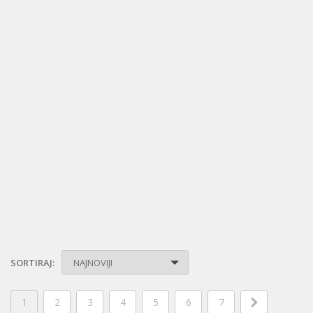
SORTIRAJ:
NAJNOVIJI
1
2
3
4
5
6
7