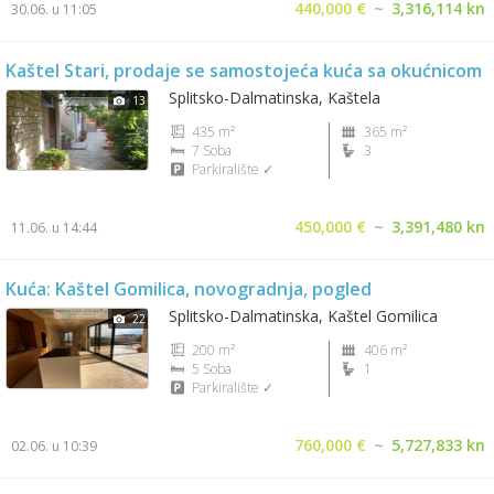
440,000 €
~
3,316,114 kn
30.06. u 11:05
Kaštel Stari, prodaje se samostojeća kuća sa okućnicom
Splitsko-Dalmatinska, Kaštela
13
435 m²
365 m²
7 Soba
3
Parkiralište ✓
450,000 €
~
3,391,480 kn
11.06. u 14:44
Kuća: Kaštel Gomilica, novogradnja, pogled
Splitsko-Dalmatinska, Kaštel Gomilica
22
200 m²
406 m²
5 Soba
1
Parkiralište ✓
760,000 €
~
5,727,833 kn
02.06. u 10:39