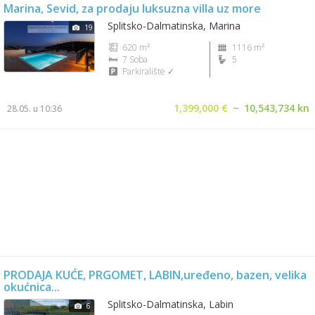
Marina, Sevid, za prodaju luksuzna villa uz more
Splitsko-Dalmatinska, Marina
19
620 m²
1116 m²
7 Soba
5
Parkiralište ✓
1,399,000 €
~
10,543,734 kn
28.05. u 10:36
PRODAJA KUĆE, PRGOMET, LABIN,uređeno, bazen, velika
okućnica...
Splitsko-Dalmatinska, Labin
6