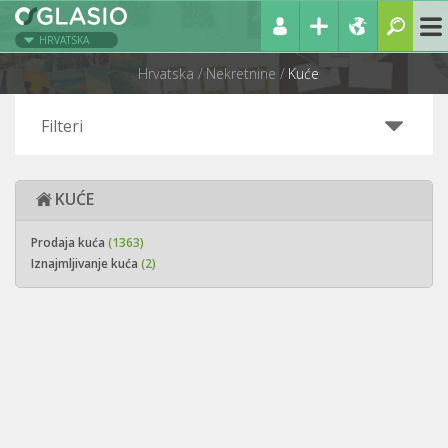
HRVATSKA
Hrvatska
Nekretnine
Kuće
Filteri
KUĆE
Prodaja kuća
(1363)
Iznajmljivanje kuća
(2)