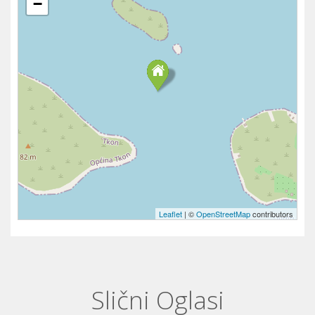
−
Leaflet
| ©
OpenStreetMap
contributors
Slični Oglasi