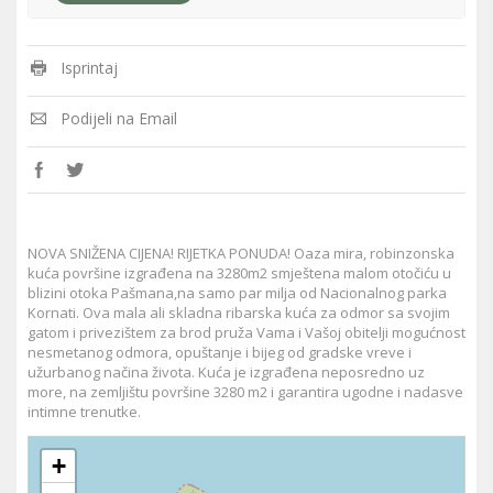
Isprintaj
Podijeli na Email
NOVA SNIŽENA CIJENA! RIJETKA PONUDA! Oaza mira, robinzonska
kuća površine izgrađena na 3280m2 smještena malom otočiću u
blizini otoka Pašmana,na samo par milja od Nacionalnog parka
Kornati. Ova mala ali skladna ribarska kuća za odmor sa svojim
gatom i privezištem za brod pruža Vama i Vašoj obitelji mogućnost
nesmetanog odmora, opuštanje i bijeg od gradske vreve i
užurbanog načina života. Kuća je izgrađena neposredno uz
more, na zemljištu površine 3280 m2 i garantira ugodne i nadasve
intimne trenutke.
+