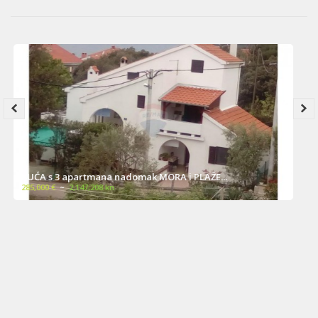
SV. FILIP I JAKOV - KUĆA dvokatnica sa 6...
999,000 €
~
7,526,528 kn