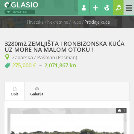
HRVATSKA
Hrvatska
Nekretnine
Kuće
Prodaja kuća
3280m2 ZEMLJIŠTA I RONBIZONSKA KUĆA
UZ MORE NA MALOM OTOKU !
Zadarska / Pašman (Pašman)
275,000 €
~
2,071,867 kn
Opis
Galerija
1