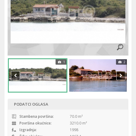
1
2
PODATCI OGLASA
Stambena površina:
70.0 m²
Površina okućnice:
3210.0 m²
Izgradnja:
1998