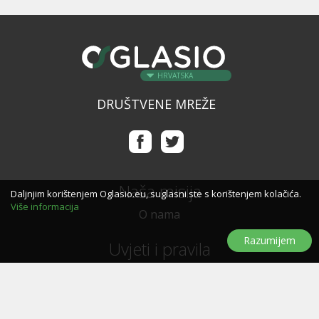
HRVATSKA
DRUŠTVENE MREŽE
Naša misija
Daljnjim korištenjem Oglasio.eu, suglasni ste s korištenjem kolačića.
Više informacija
O nama
Razumijem
Uvjeti i pravila
Uvjeti i pravila korištenja
Politika privatnosti
Politika kolačića