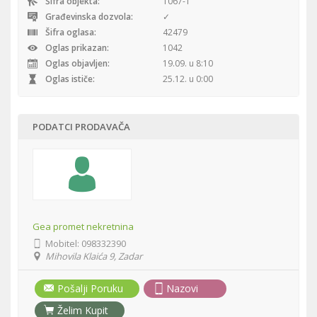
Šifra objekta:
1067-1
Građevinska dozvola:
✓
Šifra oglasa:
42479
Oglas prikazan:
1042
Oglas objavljen:
19.09. u 8:10
Oglas ističe:
25.12. u 0:00
PODATCI PRODAVAČA
Gea promet nekretnina
Mobitel:
098332390
Mihovila Klaića 9, Zadar
Pošalji Poruku
Nazovi
Želim Kupit