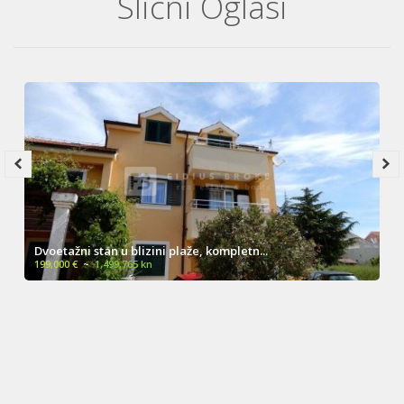
Slični Oglasi
Dvoetažni stan u blizini plaže, kompletn...
199,000 €
~
1,499,765 kn