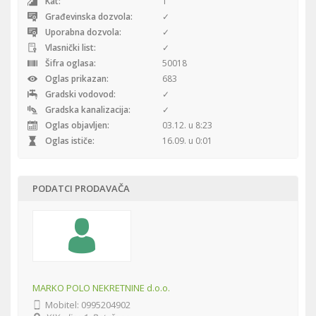
Kat:
1
Građevinska dozvola:
✓
Uporabna dozvola:
✓
Vlasnički list:
✓
Šifra oglasa:
50018
Oglas prikazan:
683
Gradski vodovod:
✓
Gradska kanalizacija:
✓
Oglas objavljen:
03.12. u 8:23
Oglas ističe:
16.09. u 0:01
PODATCI PRODAVAČA
MARKO POLO NEKRETNINE d.o.o.
Mobitel:
0995204902