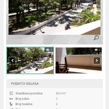
1
2
PODATCI OGLASA
Stambena površina:
80.0 m²
Broj soba:
2
Broj toaleta:
2