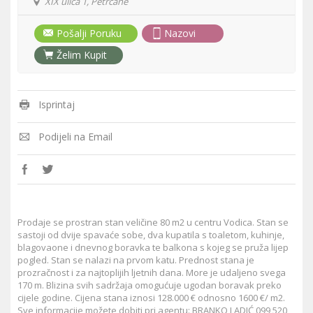
XIX ulica 1, Petrčane
Pošalji Poruku
Nazovi
Želim Kupit
Isprintaj
Podijeli na Email
Prodaje se prostran stan veličine 80 m2 u centru Vodica. Stan se
sastoji od dvije spavaće sobe, dva kupatila s toaletom, kuhinje,
blagovaone i dnevnog boravka te balkona s kojeg se pruža lijep
pogled. Stan se nalazi na prvom katu. Prednost stana je
prozračnost i za najtoplijih ljetnih dana. More je udaljeno svega
170 m. Blizina svih sadržaja omogućuje ugodan boravak preko
cijele godine. Cijena stana iznosi 128.000 € odnosno 1600 €/ m2.
Sve informacije možete dobiti pri agentu: BRANKO LADIĆ 099 520