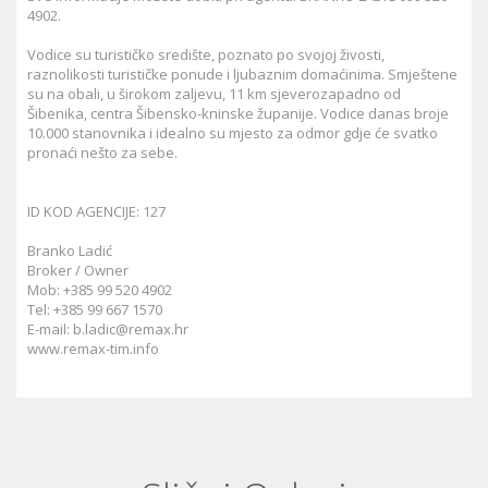
4902.
Vodice su turističko središte, poznato po svojoj živosti,
raznolikosti turističke ponude i ljubaznim domaćinima. Smještene
su na obali, u širokom zaljevu, 11 km sjeverozapadno od
Šibenika, centra Šibensko-kninske županije. Vodice danas broje
10.000 stanovnika i idealno su mjesto za odmor gdje će svatko
pronaći nešto za sebe.
ID KOD AGENCIJE: 127
Branko Ladić
Broker / Owner
Mob: +385 99 520 4902
Tel: +385 99 667 1570
E-mail:
b.ladic@remax.hr
www.remax-tim.info