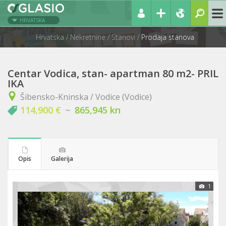
HRVATSKA
Hrvatska
Nekretnine
Stanovi
Prodaja stanova
Centar Vodica, stan- apartman 80 m2- PRIL
IKA
Šibensko-Kninska / Vodice (Vodice)
114,900 €
~
865,945 kn
Opis
Galerija
1