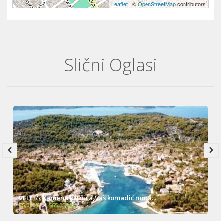
Leaflet
| ©
OpenStreetMap
contributors
Slični Oglasi
VELI IŽ- Kamena katnica,Vaš komadić mora...
75,000 €
~
565,055 kn