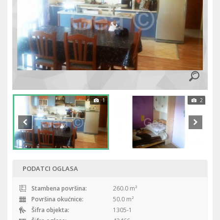
1
2
PODATCI OGLASA
Stambena površina:
260.0 m²
Površina okućnice:
50.0 m²
Šifra objekta:
1305-1