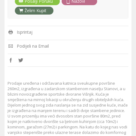
Pošalji Poruku
Nazovi
Želim Kupit
Isprintaj
Podijeli na Email
Prodaje uređena i održavana katnica sveukupne površine
260m2, izgrađena u zadarskom stambenom naselju Stanovi, a u
blizini novoizgrađene sportske dvorane Višnjik. Kuća je
smještena na mirnoj lokaciji u okruženju drugih obiteljskih kuća.
Dijelom jednog svog zida naslanja se na zid susjedne kuće, inače
je izgrađena na manjem terenu i sadrži dvije stambene jedinice.
U svom prizemlju ima veći dvosobni stan površine 80m2, pred
kojim je natkriveno dvorište sa ljetnom kuhinjom (cca 10m2) i
kominom, garažom (27m2) i parkingom. Na katu do kojeg nas vodi
vanjsko stepenište preko ulazne terase dolazimo do komfornog