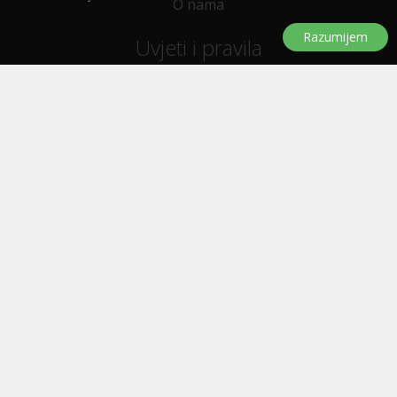
O nama
Razumijem
Uvjeti i pravila
Uvjeti i pravila korištenja
Politika privatnosti
Politika kolačića
Trebate pomoć?
Pitanja i odgovori
Značke
Kontaktirajte nas
Oglašavanje
E-letak
Prijavi se za novosti, ponude, popuste...