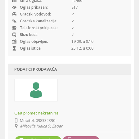
Šifra oglasa:
42466
Oglas prikazan:
817
Gradski vodovod:
✓
Gradska kanalizacija:
✓
Telefonski prikljucak:
✓
Blizu busa:
✓
Oglas objavljen:
19.09. u 8:10
Oglas ističe:
25.12. u 0:00
PODATCI PRODAVAČA
Gea promet nekretnina
Mobitel:
098332390
Mihovila Klaića 9, Zadar