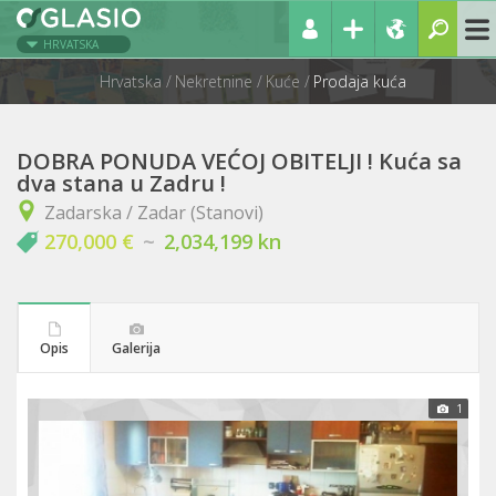
HRVATSKA
Hrvatska
Nekretnine
Kuće
Prodaja kuća
DOBRA PONUDA VEĆOJ OBITELJI ! Kuća sa
dva stana u Zadru !
Zadarska / Zadar (Stanovi)
270,000 €
~
2,034,199 kn
Opis
Galerija
1