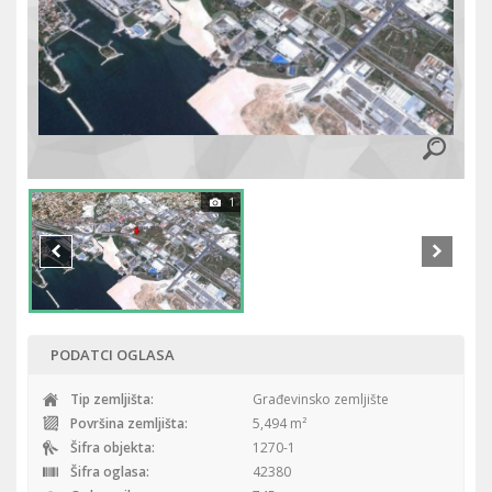
1
PODATCI OGLASA
Tip zemljišta:
Građevinsko zemljište
Površina zemljišta:
5,494 m²
Šifra objekta:
1270-1
Šifra oglasa:
42380