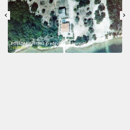
POSEDARJE-479m2 građevinskog zemljišta n...
155,000 €
~
1,167,781 kn