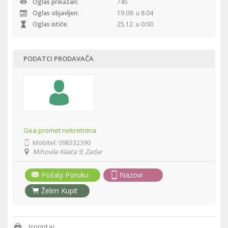
Oglas prikazan:
745
Oglas objavljen:
19.09. u 8:04
Oglas ističe:
25.12. u 0:00
PODATCI PRODAVAČA
Gea promet nekretnina
Mobitel:
098332390
Mihovila Klaića 9, Zadar
Pošalji Poruku
Nazovi
Želim Kupit
Isprintaj