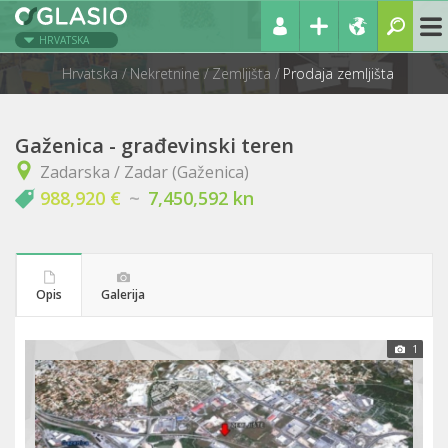
HRVATSKA
Hrvatska
Nekretnine
Zemljišta
Prodaja zemljišta
Gaženica - građevinski teren
Zadarska / Zadar (Gaženica)
988,920 €
~
7,450,592 kn
Opis
Galerija
1