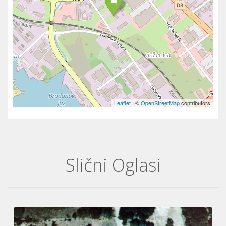
Leaflet
| ©
OpenStreetMap
contributors
Slični Oglasi