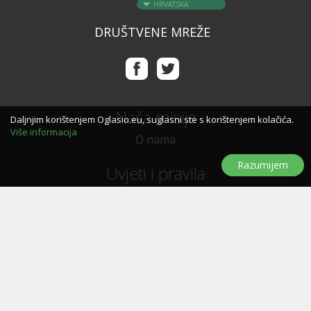
HRVATSKA
DRUŠTVENE MREŽE
Naša misija
Daljnjim korištenjem Oglasio.eu, suglasni ste s korištenjem kolačića.
Više informacija
O nama
Razumijem
Uvjeti i pravila
Uvjeti i pravila korištenja
Politika privatnosti
Politika kolačića
Trebate pomoć?
Pitanja i odgovori