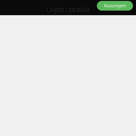
Razumijem
Uvjeti i pravila
Uvjeti i pravila korištenja
Politika privatnosti
Politika kolačića
Trebate pomoć?
Pitanja i odgovori
Značke
Kontaktirajte nas
Oglašavanje
E-letak
Prijavi se za novosti, ponude, popuste...