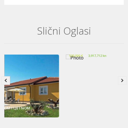
Slični Oglasi
Elegantna prizemnica s bazenom, Istra, F...
520,000 €
~
3,917,712 kn