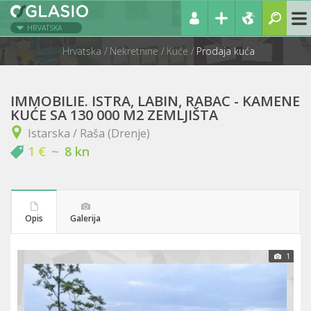
HRVATSKA
Hrvatska
Nekretnine
Kuće
Prodaja kuća
IMMOBILIE. ISTRA, LABIN, RABAC - KAMENE
KUĆE SA 130 000 M2 ZEMLJIŠTA
Istarska / Raša (Drenje)
1 €
~
8 kn
Opis
Galerija
1