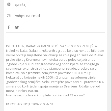
Isprintaj
Podijeli na Email
ISTRA, LABIN, RABAC - KAMENE KUĆE SA 130 000 M2 ZEMLJIŠTA
Nekoliko kuća, štala, i ... ruševnih zgrada koje su nekada bile dom
velike obitelji smještene na lokaciji sa koje pogled seže od Rijeke
preko cijelog Kvarnera i svih otoka pa do polovice Jadrana .
Zgrade koje su unutar građevinskog područja te se zbog toga
sve mogu rekonstruirati kao stambene zgrade, prodaju se u
kompletu sa ogromnim zemljištem površine 130 000 m2 (13
hektara) od kojeg je nekih 2000 m2 unutar izgrađenog dijela
građevinskog zemljišta. Selo i zemljište povezani su putevima u 4
smjera od kojih jedan spaja imanje sa Drenjem . Udaljenost od
mora je nekih 1500 m.
Imanje se prodaje u kompletu po cijeni od 12 eur/m2
ID KOD AGENCIJE: 300291004-78