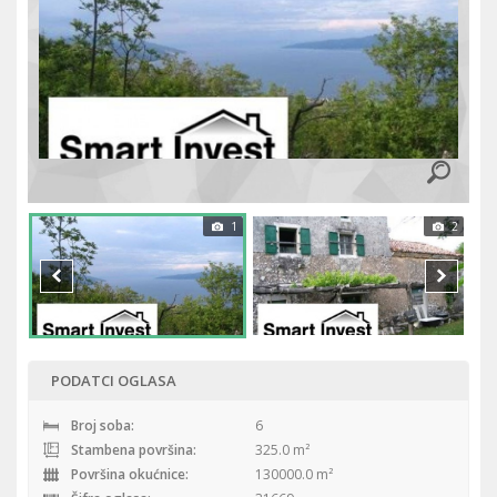
1
2
PODATCI OGLASA
Broj soba:
6
Stambena površina:
325.0 m²
Površina okućnice:
130000.0 m²