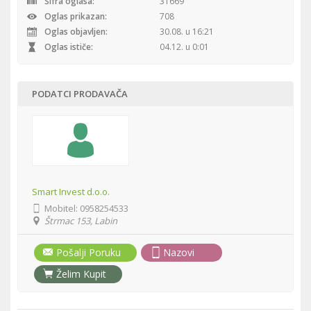
Šifra oglasa:
31669
Oglas prikazan:
708
Oglas objavljen:
30.08. u 16:21
Oglas ističe:
04.12. u 0:01
PODATCI PRODAVAČA
Smart Invest d.o.o.
Mobitel:
0958254533
Štrmac 153, Labin
Pošalji Poruku
Nazovi
Želim Kupit