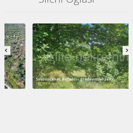
Svetvinčenat, Režanci - građevinsko zeml...
197,000 €
~
1,484,210 kn