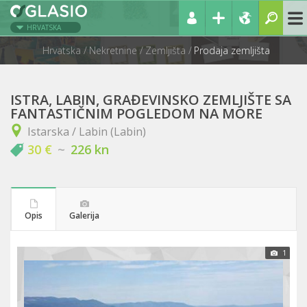
HRVATSKA
Hrvatska
Nekretnine
Zemljišta
Prodaja zemljišta
ISTRA, LABIN, GRAĐEVINSKO ZEMLJIŠTE SA
FANTASTIČNIM POGLEDOM NA MORE
Istarska / Labin (Labin)
30 €
~
226 kn
Opis
Galerija
1