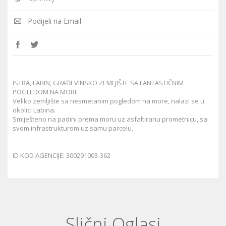
Podijeli na Email
ISTRA, LABIN, GRAĐEVINSKO ZEMLJIŠTE SA FANTASTIČNIM
POGLEDOM NA MORE
Veliko zemljište sa nesmetanim pogledom na more, nalazi se u
okolici Labina.
Smiješteno na padini prema moru uz asfaltiranu prometnicu, sa
svom infrastrukturom uz samu parcelu.
ID KOD AGENCIJE: 300291003-362
Slični Oglasi