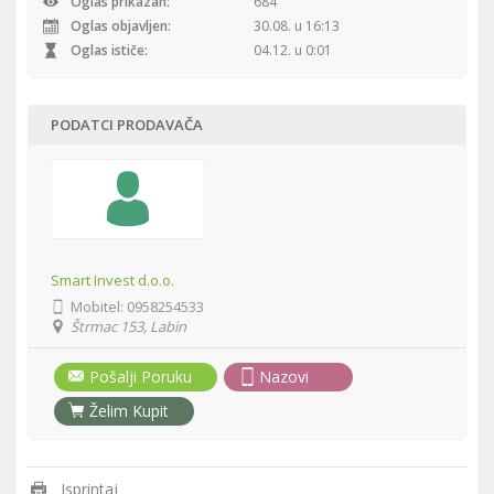
Oglas prikazan:
684
Oglas objavljen:
30.08. u 16:13
Oglas ističe:
04.12. u 0:01
PODATCI PRODAVAČA
Smart Invest d.o.o.
Mobitel:
0958254533
Štrmac 153, Labin
Pošalji Poruku
Nazovi
Želim Kupit
Isprintaj