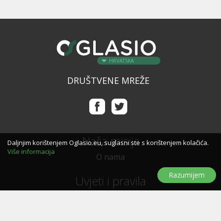
HRVATSKA
DRUŠTVENE MREŽE
Naša misija
Daljnjim korištenjem Oglasio.eu, suglasni ste s korištenjem kolačića.
Više informacija
O nama
Razumijem
Uvjeti i pravila
Uvjeti i pravila korištenja
Politika privatnosti