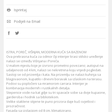
Isprintaj
Podijeli na Email
ISTRA, POREČ, VIŠNJAN, MODERNA KUĆA SA BAZENOM
Ova prekrasna kuća za odmor čiji interijer krasi stilsko uređenje
nalazi se između Višnjana i Poreča.
U malom mjestu koje je izvrsno prometno povezano; autoput na
udaljenosti od 4 km, nalazi se nekretnina koju vrijedi pogledati.
Sastoji se od prizemlja i kata. Na prizemlju se nalazi kuhinja sa
blagovaonom, kupatilo i dnevni boravak sa izlaskom na terasu.
Podovi su popločeni sa mramorom carrara. Interijer je
kombinacija modernih i rustikalnih detalja.
Stepenice vode na kat gdje su tri spavaće sobe sa dvije kupaone,
garderoba i hodnik sa bibliotekom.
Velike staklene stijene te puno prozora daje kući svjetlost i
prozračnost.
Fasada sa izolacijom od 8 cm, klimatizirano.