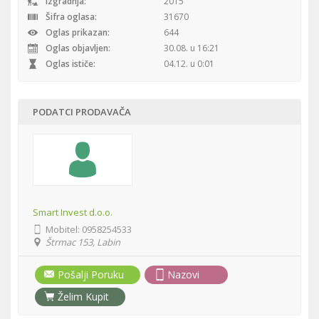
Izgradnja:
2015
Šifra oglasa:
31670
Oglas prikazan:
644
Oglas objavljen:
30.08. u 16:21
Oglas ističe:
04.12. u 0:01
PODATCI PRODAVAČA
Smart Invest d.o.o.
Mobitel:
0958254533
Štrmac 153, Labin
Pošalji Poruku
Nazovi
Želim Kupit