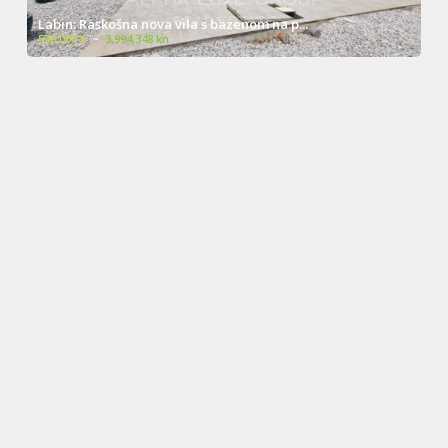
Labin: Raskošna nova vila s bazenom na p...
530,000 €
~
3,994,348 kn