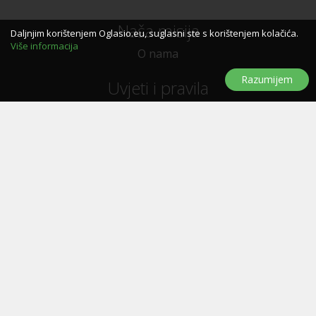
Naša misija
Daljnjim korištenjem Oglasio.eu, suglasni ste s korištenjem kolačića.
Više informacija
O nama
Razumijem
Uvjeti i pravila
Uvjeti i pravila korištenja
Politika privatnosti
Politika kolačića
Trebate pomoć?
Pitanja i odgovori
Značke
Kontaktirajte nas
Oglašavanje
E-letak