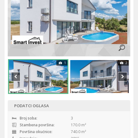
1
2
PODATCI OGLASA
Broj soba:
3
Stambena površina:
170.0 m²
Površina okućnice:
740.0 m²