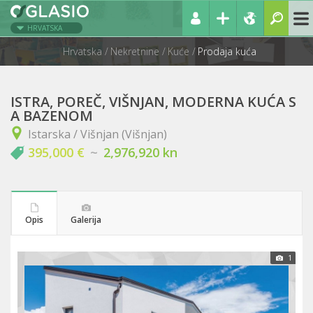
HRVATSKA
Hrvatska
Nekretnine
Kuće
Prodaja kuća
ISTRA, POREČ, VIŠNJAN, MODERNA KUĆA S
A BAZENOM
Istarska / Višnjan (Višnjan)
395,000 €
~
2,976,920 kn
Opis
Galerija
1