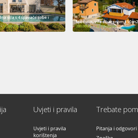
avaće sobe i
Medulin, vila s bazenom,150 m2
280,000 €
~
2,110,222 kn
ja
Uvjeti i pravila
Trebate pom
Uvjeti i pravila
Pitanja i odgovori
korištenja