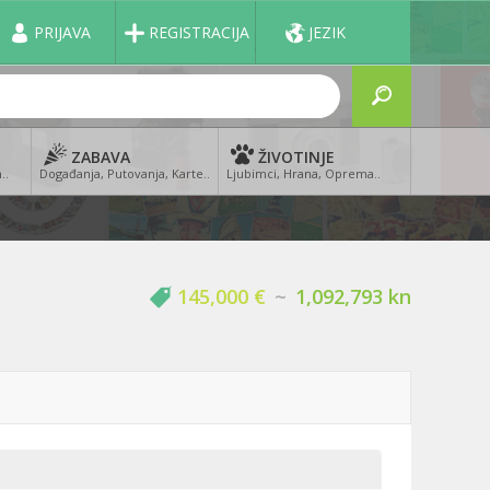
PRIJAVA
REGISTRACIJA
JEZIK
ZABAVA
ŽIVOTINJE
..
Događanja, Putovanja, Karte..
Ljubimci, Hrana, Oprema..
145,000 €
~
1,092,793 kn