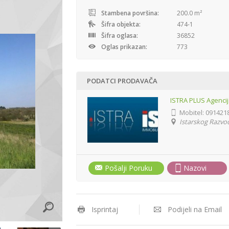
Stambena površina:
200.0 m²
Šifra objekta:
474-1
Šifra oglasa:
36852
Oglas prikazan:
773
PODATCI PRODAVAČA
ISTRA PLUS Agenci
Mobitel:
091421
Istarskog Razvod
Pošalji Poruku
Nazovi
Isprintaj
Podijeli na Email