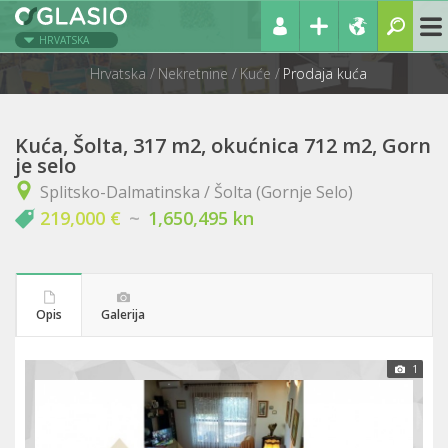
HRVATSKA
Hrvatska
Nekretnine
Kuće
Prodaja kuća
Kuća, Šolta, 317 m2, okućnica 712 m2, Gorn
je selo
Splitsko-Dalmatinska / Šolta (Gornje Selo)
219,000 €
~
1,650,495 kn
Opis
Galerija
1