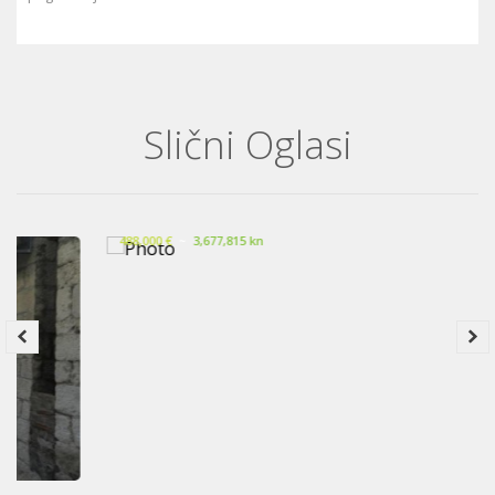
Slični Oglasi
Dvoetažni stan, grad Hvar, otok Hvar
488,000 €
~
3,677,815 kn