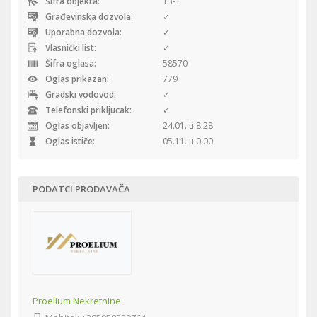
Šifra objekta:
13-1
Građevinska dozvola:
✓
Uporabna dozvola:
✓
Vlasnički list:
✓
Šifra oglasa:
58570
Oglas prikazan:
779
Gradski vodovod:
✓
Telefonski prikljucak:
✓
Oglas objavljen:
24.01. u 8:28
Oglas ističe:
05.11. u 0:00
PODATCI PRODAVAČA
Proelium Nekretnine