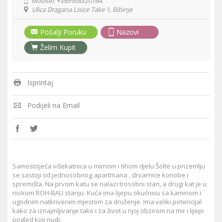
Mobitel:
+385958320764
Ulica Dragana Lisice Take 1, Bibinje
Pošalji Poruku
Nazovi
Želim Kupit
Isprintaj
Podijeli na Email
Samostojeća višekatnica u mirnom i tihom djelu Šolte u prizemlju
se sastoji od jednosobnog apartmana , drvarnice konobe i
spremišta. Na prvom katu se nalazi trosobni stan, a drugi kat je u
niskom ROH-BAU stanju. Kuća ima lijepu okućnicu sa kaminom i
ugodnim natkrivenim mjestom za druženje. Ima veliki potencijal
kako za iznajmljivanje tako i za život u njoj obzirom na mir i lijepi
pogled koji nudi.