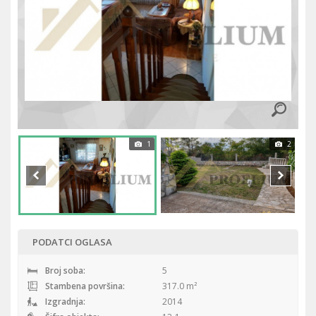
1
2
PODATCI OGLASA
Broj soba:
5
Stambena površina:
317.0 m²
Izgradnja:
2014