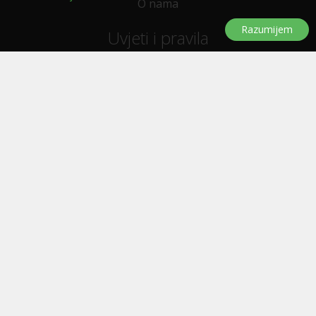
O nama
Razumijem
Uvjeti i pravila
Uvjeti i pravila korištenja
Politika privatnosti
Politika kolačića
Trebate pomoć?
Pitanja i odgovori
Značke
Kontaktirajte nas
Oglašavanje
E-letak
Prijavi se za novosti, ponude, popuste...