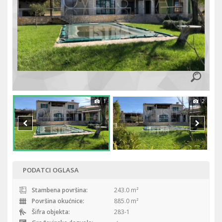
1
2
PODATCI OGLASA
Stambena površina:
243.0 m²
Površina okućnice:
885.0 m²
Šifra objekta:
283-1