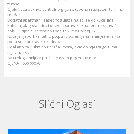
terasa.
Cijelu kuću pokriva centralno grijanje (podno i radijatori) te klima
uređaji.
Dodatni apartman , zasebnog ulaza nalazi se do kuće. Ima
kuhinju, blagovaonica i dnevni boravak , kupaonicu i spavaću
sobu. Grijanje: centralno i peć, te klima uređaj +/-
Kuća je lijepo, kvalitetno potpuno opremljena i namještena! Na
podu su stare tavelice i drvo.
Udaljeno ca. 14km do Poreča i mora, 2 km do mjesta gdje ima
trgovina i sl.
Sa cijelog zemljišta pruža se divan pogled na more !!
CIJENA : 600.000,-€
Slični Oglasi