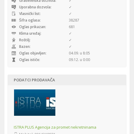
Građevinska dozvola:
✓
Uporabna dozvola:
✓
Vlasnički list:
✓
Šifra oglasa:
38287
Oglas prikazan:
681
Klima uređaj:
✓
Roštilj:
✓
Bazen:
✓
Oglas objavljen:
04.09. u 8:05
Oglas ističe:
09.12. u 0:00
PODATCI PRODAVAČA
ISTRA PLUS Agencija za promet nekretninama