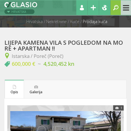
HRVATSKA
Hrvatska
Nekretnine
Kuće
Prodaja kuća
LIJEPA KAMENA VILA S POGLEDOM NA MO
RE + APARTMAN !!
Istarska / Poreč (Poreč)
600,000 €
~
4,520,452 kn
Opis
Galerija
1