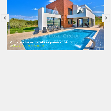
Moderna luksuzna vila sa panoramskim pog...
1,250,000 €
~
9,417,609 kn