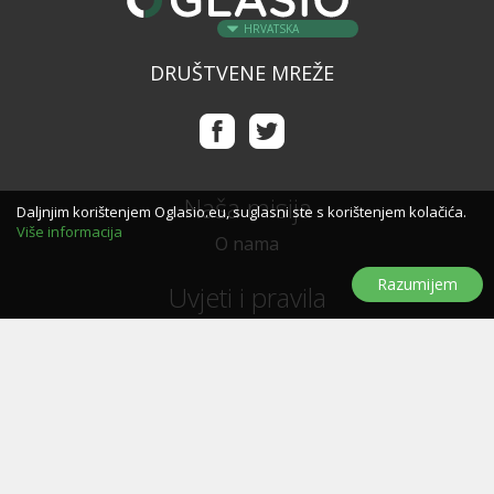
HRVATSKA
DRUŠTVENE MREŽE
Naša misija
Daljnjim korištenjem Oglasio.eu, suglasni ste s korištenjem kolačića.
Više informacija
O nama
Razumijem
Uvjeti i pravila
Uvjeti i pravila korištenja
Politika privatnosti
Politika kolačića
Trebate pomoć?
Pitanja i odgovori