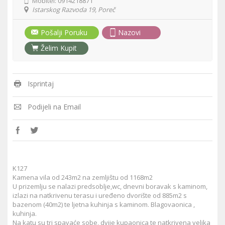
Mobitel:
0914218871
Istarskog Razvoda 19, Poreč
Pošalji Poruku
Nazovi
Želim Kupit
Isprintaj
Podijeli na Email
K127
Kamena vila od 243m2 na zemljištu od 1168m2
U prizemlju se nalazi predsoblje,wc, dnevni boravak s kaminom,
izlazi na natkrivenu terasu i uređeno dvorište od 885m2 s
bazenom (40m2) te ljetna kuhinja s kaminom. Blagovaonica ,
kuhinja.
Na katu su tri spavaće sobe, dvije kupaonica te natkrivena velika