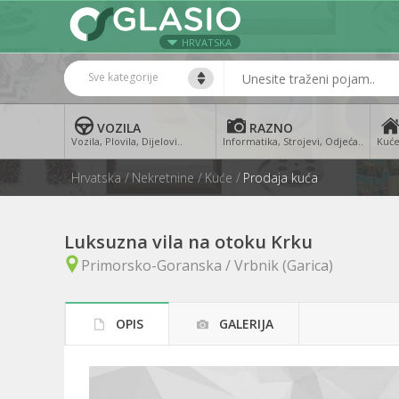
HRVATSKA
Sve kategorije
VOZILA
RAZNO
Vozila, Plovila, Dijelovi..
Informatika, Strojevi, Odjeća..
Kuće
Hrvatska
Nekretnine
Kuće
Prodaja kuća
Luksuzna vila na otoku Krku
Primorsko-Goranska / Vrbnik (Garica)
OPIS
GALERIJA