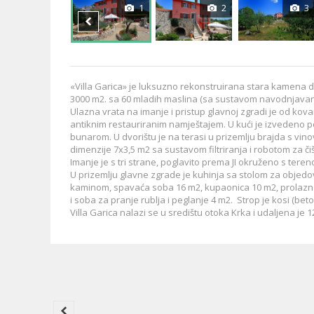
1
2
3
«Villa Garica» je luksuzno rekonstruirana stara kamena 
3000 m2. sa 60 mladih maslina (sa sustavom navodnjavan
Ulazna vrata na imanje i pristup glavnoj zgradi je od ko
antiknim restauriranim namještajem. U kući je izvedeno p
bunarom. U dvorištu je na terasi u prizemlju brajda s vino
dimenzije 7x3,5 m2 sa sustavom filtriranja i robotom za či
Imanje je s tri strane, poglavito prema JI okruženo s te
U prizemlju glavne zgrade je kuhinja sa stolom za objed
kaminom, spavaća soba 16 m2, kupaonica 10 m2, prolazna 
i soba za pranje rublja i peglanje 4 m2. Strop je kosi (beto
Villa Garica nalazi se u središtu otoka Krka i udaljena j