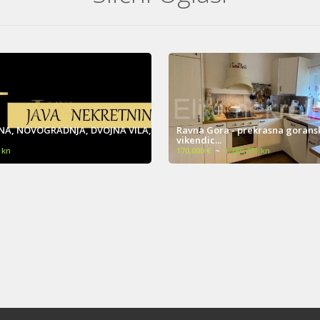
ora - prekrasna goranska
Brseč, kuća 130 m2, pogled na 
...
okuć...
€
~
1,280,791 kn
277,000 €
~
2,086,935 kn