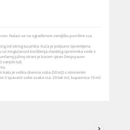
7
8
9
10
com. Nalazi se na ograđenom zemljištu površine cca.
king od sitnog tucanika. Kuća je potpuno opremljena
žu uz mogućanost korištenja vlastitog spremnika vode s
 sunčanoj južnoj strani je bazen «Jean Desjoyaux»
 vanjski tuš.
esu.
 katu je velika dnevna soba (50 m2) s otvorenim
ze 3 spavaće sobe svaka cca. 20-tak m2, kupaonica 10 m2