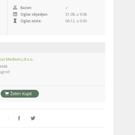
Bazen:
✓
Oglas objavljen:
31.08. u 9:08
Oglas ističe:
06.12. u 0:00
tus Medium j.d.o.o.
8448
Zagreb
Želim Kupit