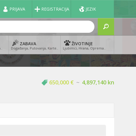
PRIJAVA
REGISTRACIJA
JEZIK
ZABAVA
ŽIVOTINJE
..
Događanja, Putovanja, Karte..
Ljubimci, Hrana, Oprema..
650,000 €
~
4,897,140 kn