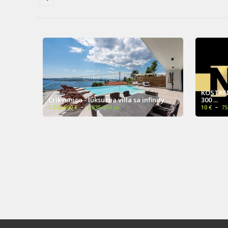
KOSTRENA, NOVOGRADNJA, DVOJNA VILA,
Ravna G
ity ...
300 ...
vikendic
10 €
~
75 kn
170,000 