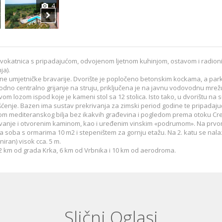
4
5
6
dvokatnica s pripadajućom, odvojenom ljetnom kuhinjom, ostavom i radioni
ja).
vane umjetničke bravarije. Dvorište je popločeno betonskim kockama, a par
odno centralno grijanje na struju, priključena je na javnu vodovodnu mre
vom lozom ispod koje je kameni stol sa 12 stolica. Isto tako, u dvorištu na
šćenje. Bazen ima sustav prekrivanja za zimski period godine te pripadajući
renom mediteranskog bilja bez ikakvih građevina i pogledom prema otoku Cr
ovanje i otvorenim kaminom, kao i uređenim vinskim «podrumom». Na prvom
soba s ormarima 10 m2 i stepeništem za gornju etažu. Na 2. katu se nala
niran) visok cca. 5 m.
e 12 km od grada Krka, 6 km od Vrbnika i 10 km od aerodroma.
Slični Oglasi