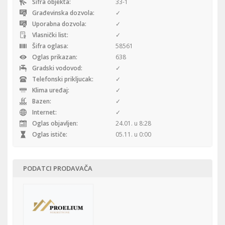
Šifra objekta:
33-1
Građevinska dozvola:
✓
Uporabna dozvola:
✓
Vlasnički list:
✓
Šifra oglasa:
58561
Oglas prikazan:
638
Gradski vodovod:
✓
Telefonski prikljucak:
✓
Klima uređaj:
✓
Bazen:
✓
Internet:
✓
Oglas objavljen:
24.01. u 8:28
Oglas ističe:
05.11. u 0:00
PODATCI PRODAVAČA