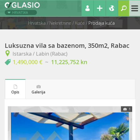
HRVATSKA
Hrvatska
Nekretnine
Kuće
Prodaja kuća
Luksuzna vila sa bazenom, 350m2, Rabac
Istarska / Labin (Rabac)
1,490,000 €
~
11,225,752 kn
Opis
Galerija
1