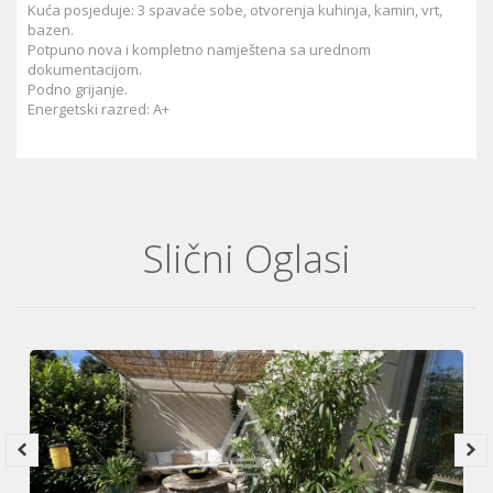
Kuća posjeduje: 3 spavaće sobe, otvorenja kuhinja, kamin, vrt,
bazen.
Potpuno nova i kompletno namještena sa urednom
dokumentacijom.
Podno grijanje.
Energetski razred: A+
Slični Oglasi