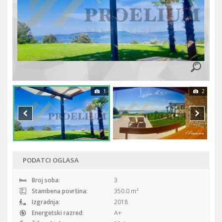
1
2
PODATCI OGLASA
Broj soba:
3
Stambena površina:
350.0 m²
Izgradnja:
2018
Energetski razred:
A+