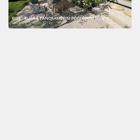
BUJE - KUĆA S PANORAMSKIM POGLEDOM NA MO...
600,000 €
~
4,520,437 kn