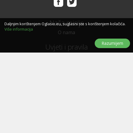
Naša misija
Daljnjim korištenjem Oglasio.eu, suglasni ste s korištenjem kolačića.
Više informacija
O nama
Razumijem
Uvjeti i pravila
Uvjeti i pravila korištenja
Politika privatnosti
Politika kolačića
Trebate pomoć?
Pitanja i odgovori
Značke
Kontaktirajte nas
Oglašavanje