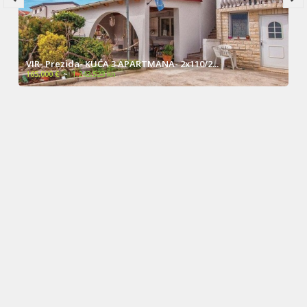
VIR- Prezida- KUĆA 3 APARTMANA- 2x110/2...
165,000 €
~
1,243,523 kn