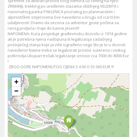
spremne za aktivan provod svog odmora uz rafting na rijeci
ZRMANJI, trekking po uređenim stazama obližnjeg VELEBITA i
nacionalnog parka PAKLENICA poznatog po planinarskim i
alpinističkim smjerovima.Sve navedeno u krugu od cca10 km
udaljenosti! Znamo da sezona za adventur goste počima sa
ranog proljeća i traje do kasne jeseni!!!
NAPOMENA: Kuća posjeduje građevinsku dozvolu iz 1974 godine
ali je potrebna njena nadopuna ili legalizacija sadašnjeg
postojećeg stanja koje ja više izgrađeno nego što je to u dozvoli
navedeno! Naime treba se legalizirati prostor suterena i visikog
potkrovlja.Ukupan trošak legalizacije iznosio cca 7000 do 8000 Eur
!
ZBOG GORE NAPOMENUTOG CIJENA S A M O 55 000 EUR !!!
+
−