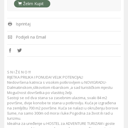
Želim Kupit
Isprintaj
Podijeli na Email
S N I Ž E N O !!!
RIJETKA PRILIKA I PONUDA! VELIK POTENCIJAL!
Nedovršena katnica s visokim potkrovljem u NOVIGRADU-
Dalmatinskom,slikovitom ribarskom ,a sad turističkom mjestu
Mogućnost dovršetka po vlastitoj želji.
Sastoji se od dva stana sa zasebnim ulazima, svaki 84 m2
površine, dvije konobe te stana u potkrovlju. Kuća je izgrađena
na zemljištu 700 m2 površine. Kuća se nalazi u okruženju borove
šume, na samo 300m od mora i luke.Pogodna za život ili rad u
turizmu.
Idealna za uređenje u HOSTEL za ADVENTURE TURIZAM i goste