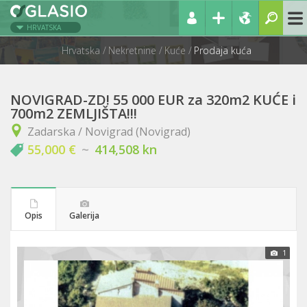
HRVATSKA
Hrvatska
Nekretnine
Kuće
Prodaja kuća
NOVIGRAD-ZD! 55 000 EUR za 320m2 KUĆE i
700m2 ZEMLJIŠTA!!!
Zadarska / Novigrad (Novigrad)
55,000 €
~
414,508 kn
Opis
Galerija
1