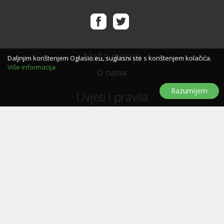
Naša misija
Daljnjim korištenjem Oglasio.eu, suglasni ste s korištenjem kolačića.
Više informacija
O nama
Razumijem
Uvjeti i pravila
Uvjeti i pravila korištenja
Politika privatnosti
Politika kolačića
Trebate pomoć?
Pitanja i odgovori
Značke
Kontaktirajte nas