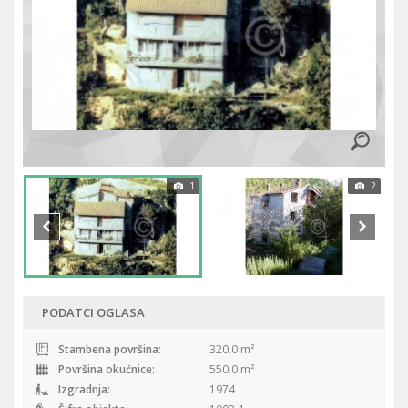
1
2
PODATCI OGLASA
Stambena površina:
320.0 m²
Površina okućnice:
550.0 m²
Izgradnja:
1974