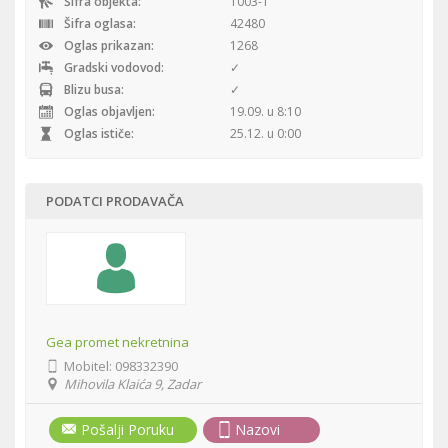
Šifra objekta:
1003-1
Šifra oglasa:
42480
Oglas prikazan:
1268
Gradski vodovod:
✓
Blizu busa:
✓
Oglas objavljen:
19.09. u 8:10
Oglas ističe:
25.12. u 0:00
PODATCI PRODAVAČA
Gea promet nekretnina
Mobitel:
098332390
Mihovila Klaića 9, Zadar
Pošalji Poruku
Nazovi