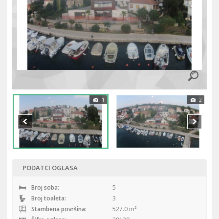
1
2
PODATCI OGLASA
Broj soba:
5
Broj toaleta:
3
Stambena površina:
527.0 m²