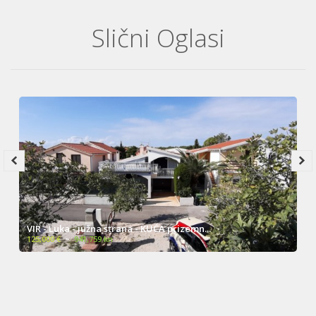
Slični Oglasi
VIR - Luka - južna strana - KUĆA prizemn...
125,000 €
~
941,759 kn