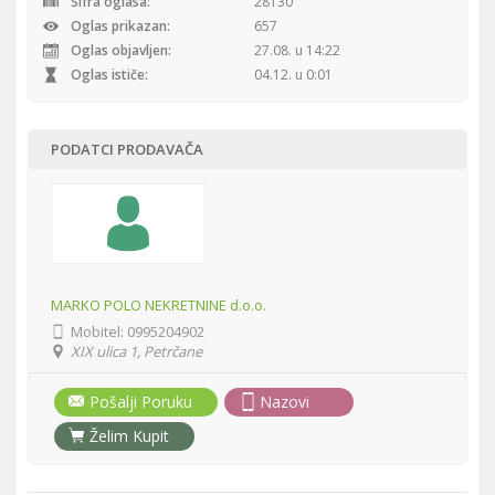
Šifra oglasa:
28130
Oglas prikazan:
657
Oglas objavljen:
27.08. u 14:22
Oglas ističe:
04.12. u 0:01
PODATCI PRODAVAČA
MARKO POLO NEKRETNINE d.o.o.
Mobitel:
0995204902
XIX ulica 1, Petrčane
Pošalji Poruku
Nazovi
Želim Kupit