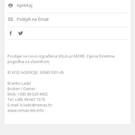
Isprintaj
Podijeli na Email
Prodaje se novo izgrađena VILLA uz MORE. Cijena Direktna
pogodba sa vlasnikom.
ID KOD AGENCIJE: 300451001-45
Branko Ladić
Broker / Owner
Mob: +385 99 520 4902
Tel: +385 99 667 1570
E-mail:
b.ladic@remax.hr
www.remax-tim.info