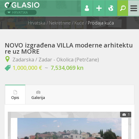
HRVATSKA
Hrvatska
Nekretnine
Kuće
Prodaja kuća
NOVO izgrađena VILLA moderne arhitektu
re uz MORE
Zadarska / Zadar - Okolica (Petrčane)
1,000,000 €
~
7,534,069 kn
Opis
Galerija
1