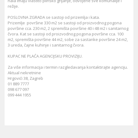
hala imaju vlastito plinsko grijanje, odvojene sve komunalije i
režije.
POSLOVNA ZGRADA se sastoji od prizemlja i kata.
Prizemlje površine 330 m2 se sastoji od proizvodnog pogona
površine cca. 230 m2, 2 spremišta površine 40 i 48 m2 i sanitarnog
čvora. Kat se sastoji od proizvodnog pogona površine cca. 100
m2, spremišta površine 44 m2, sobe za sastanke površine 24 m2,
3 ureda, čajne kuhinje i sanitarnog čvora.
KUPAC NE PLAĆA AGENCIJSKU PROVIZIJU.
Za više informacija i termin razgledavanja kontaktirajte agenciju.
Aktual nekretnine
Hrgovići 38, Zagreb
01 889 7777
098 677 097
099 444 1955