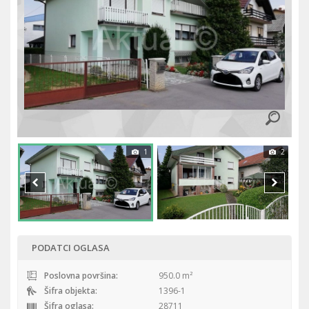
1
2
PODATCI OGLASA
Poslovna površina:
950.0 m²
Šifra objekta:
1396-1
Šifra oglasa:
28711