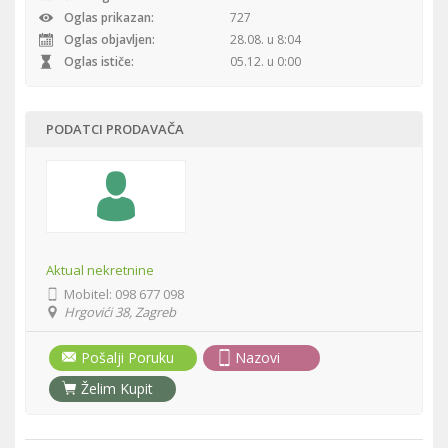
Oglas prikazan:
727
Oglas objavljen:
28.08. u 8:04
Oglas ističe:
05.12. u 0:00
PODATCI PRODAVAČA
Aktual nekretnine
Mobitel:
098 677 098
Hrgovići 38, Zagreb
Pošalji Poruku
Nazovi
Želim Kupit