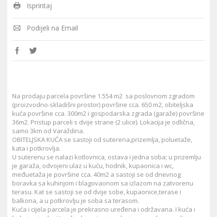
Isprintaj
Podijeli na Email
Na prodaju parcela površine 1.554 m2 sa poslovnom zgradom
(proizvodno-skladišni prostor) površine cca. 650 m2, obiteljska
kuća površine cca. 300m2 i gospodarska zgrada (garaže) površine
36m2. Pristup parceli s dvije strane (2 ulice). Lokacija je odlična,
samo 3km od Varaždina.
OBITELJSKA KUĆA se sastoji od suterena,prizemlja, poluetaže,
kata i potkrovlja.
U suterenu se nalazi kotlovnica, ostava i jedna soba; u prizemlju
je garaža, odvojeni ulaz u kuću, hodnik, kupaonica i wc,
međuetaža je površine cca. 40m2 a sastoji se od dnevnog
boravka sa kuhinjom i blagovaonom sa izlazom na zatvorenu
terasu. Kat se sastoji se od dvije sobe, kupaonice,terase i
balkona, a u potkrovlju je soba sa terasom.
Kuća i cijela parcela je prekrasno uređena i održavana. I kuća i