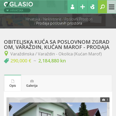
HRVATSKA
Hrvatska
Nekretnine
Poslovni Prostori
Prodaja poslovnih prostora
OBITELJSKA KUĆA SA POSLOVNOM ZGRAD
OM, VARAŽDIN, KUĆAN MAROF - PRODAJA
Varaždinska / Varaždin - Okolica (Kućan Marof)
290,000 €
~
2,184,880 kn
Opis
Galerija
1