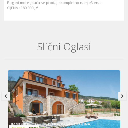
Pogled more , kuća se prodaje kompletno namještena.
CIJENA : 380.000 ,-€
Slični Oglasi
IMMOBILIE,LUXURY, ISTRA, RABAC OKOLINA, ...