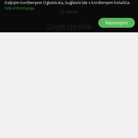
Naša misija
Daljnjim korištenjem Oglasio.eu, suglasni ste s korištenjem kolačića.
Više informacija
O nama
Razumijem
Uvjeti i pravila
Uvjeti i pravila korištenja
Politika privatnosti
Politika kolačića
Trebate pomoć?
Pitanja i odgovori
Značke
Kontaktirajte nas
Oglašavanje
E-letak
Prijavi se za novosti, ponude, popuste...