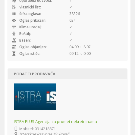
Uporabna dozvola:
✓
Vlasnički list:
✓
Šifra oglasa:
38326
Oglas prikazan:
634
Klima uređaj:
✓
Roštilj:
✓
Bazen:
✓
Oglas objavljen:
04.09. u 8:07
Oglas ističe:
09.12. u 0:00
PODATCI PRODAVAČA
ISTRA PLUS Agencija za promet nekretninama
Mobitel:
0914218871
Istarskog Razvoda 19, Poreč