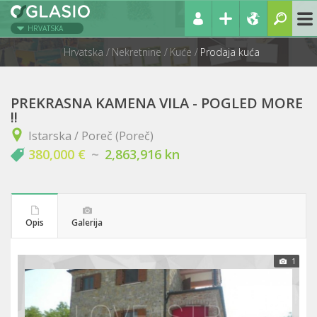
HRVATSKA
Hrvatska
Nekretnine
Kuće
Prodaja kuća
PREKRASNA KAMENA VILA - POGLED MORE
!!
Istarska / Poreč (Poreč)
380,000 €
~
2,863,916 kn
Opis
Galerija
1