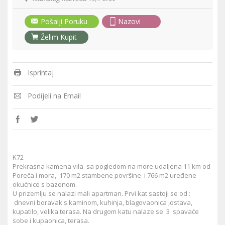
Pošalji Poruku
Nazovi
Želim Kupit
Isprintaj
Podijeli na Email
K72
Prekrasna kamena vila sa pogledom na more udaljena 11 km od
Poreča i mora, 170 m2 stambene površine i 766 m2 uređene
okućnice s bazenom.
U prizemlju se nalazi mali apartman. Prvi kat sastoji se od :
dnevni boravak s kaminom, kuhinja, blagovaonica ,ostava,
kupatilo, velika terasa. Na drugom katu nalaze se 3 spavaće
sobe i kupaonica, terasa.