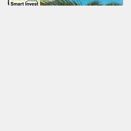
425,000 €
~
3,203,064 kn