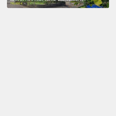
790,000 €
~
5,951,929 kn