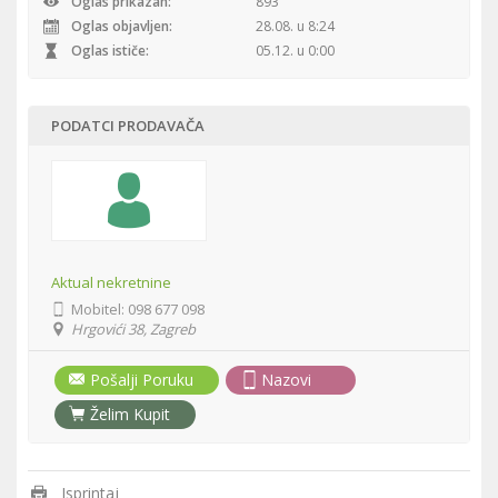
Oglas prikazan:
893
Oglas objavljen:
28.08. u 8:24
Oglas ističe:
05.12. u 0:00
PODATCI PRODAVAČA
Aktual nekretnine
Mobitel:
098 677 098
Hrgovići 38, Zagreb
Pošalji Poruku
Nazovi
Želim Kupit
Isprintaj