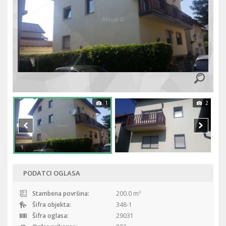
1
2
PODATCI OGLASA
Stambena površina:
200.0 m²
Šifra objekta:
348-1
Šifra oglasa:
29031