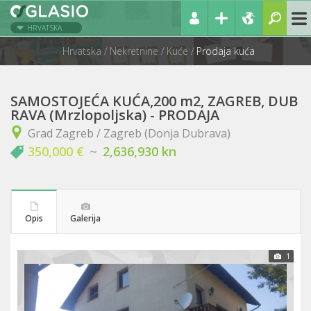
HRVATSKA
Hrvatska
Nekretnine
Kuće
Prodaja kuća
SAMOSTOJEĆA KUĆA,200 m2, ZAGREB, DUB
RAVA (Mrzlopoljska) - PRODAJA
Grad Zagreb / Zagreb (Donja Dubrava)
350,000 €
~
2,636,930 kn
Opis
Galerija
1