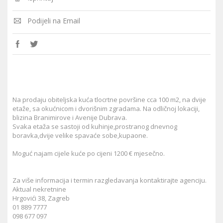
Podijeli na Email
Na prodaju obiteljska kuća tlocrtne površine cca 100 m2, na dvije
etaže, sa okućnicom i dvorišnim zgradama. Na odličnoj lokaciji,
blizina Branimirove i Avenije Dubrava.
Svaka etaža se sastoji od kuhinje,prostranog dnevnog
boravka,dvije velike spavaće sobe,kupaone.
Moguć najam cijele kuće po cijeni 1200 € mjesečno.
Za više informacija i termin razgledavanja kontaktirajte agenciju.
Aktual nekretnine
Hrgovići 38, Zagreb
01 889 7777
098 677 097