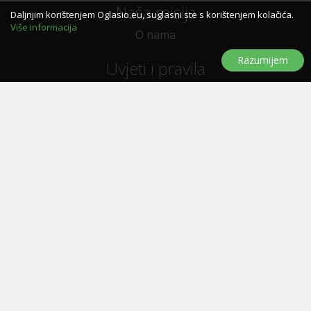
Naša misija
Daljnjim korištenjem Oglasio.eu, suglasni ste s korištenjem kolačića.
Više informacija
O nama
Razumijem
Uvjeti i pravila
Uvjeti i pravila korištenja
Politika privatnosti
Politika kolačića
Trebate pomoć?
Pitanja i odgovori
Značke
Kontaktirajte nas
Oglašavanje
E-letak
Prijavi se za novosti, ponude, popuste...