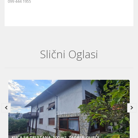
099 444 1955
Slični Oglasi
KUĆA SA TRI STANA, 500 m2, ZAGREB, GUPČE...