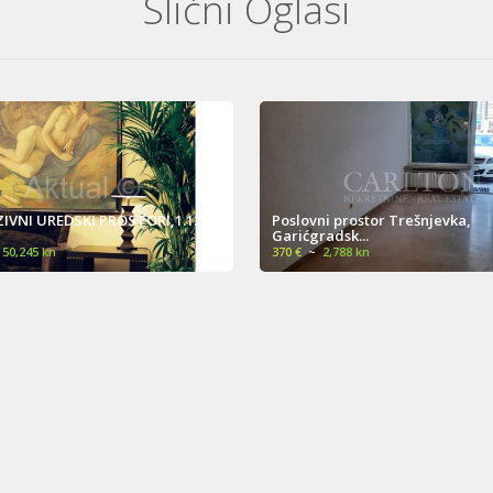
Slični Oglasi
IVNI UREDSKI PROSTORI,1.123
Poslovni prostor Trešnjevka,
Garićgradsk...
50,245 kn
370 €
~
2,788 kn