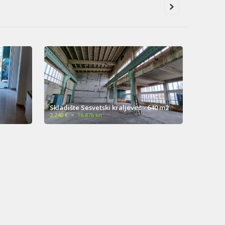
Skladište Sesvetski kraljevec - 640 m2
Poslovni
2,240 €
~
16,876 kn
800 €
~