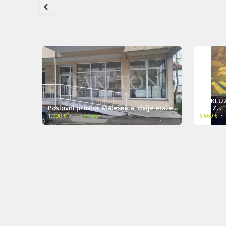
i
EKSKLUZ
Poslovni prostor Malešnica, dvije etaže...
m2, Z...
1,000 €
~
7,534 kn
6,669 €
~