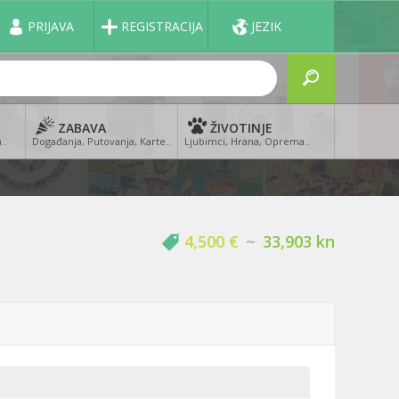
PRIJAVA
REGISTRACIJA
JEZIK
ZABAVA
ŽIVOTINJE
..
Događanja, Putovanja, Karte..
Ljubimci, Hrana, Oprema..
4,500 €
~
33,903 kn