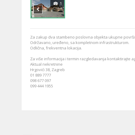
1
Za zakup dva stambeno poslovna objekta ukupne površine
Održavano, uređeno, sa kompletnom infrastrukturom.
Odlična, frekventna lokacija.
Za više informacija i termin razgledavanja kontaktirajte a
Aktual nekretnine
Hrgovići 38, Zagreb
01 889 7777
098 677 097
099 444 1955