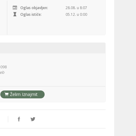
Oglas objavljen:
28.08. u 8:07
Oglas ističe:
05.12. u 0:00
 098
reb
Želim Iznajmit