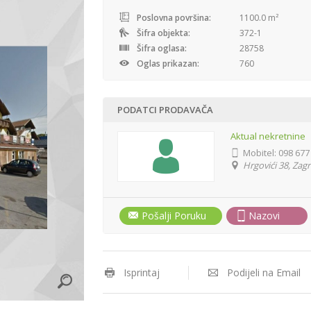
Poslovna površina:
1100.0 m²
Šifra objekta:
372-1
Šifra oglasa:
28758
Oglas prikazan:
760
PODATCI PRODAVAČA
Aktual nekretnine
Mobitel:
098 677
Hrgovići 38, Zag
Pošalji Poruku
Nazovi
Isprintaj
Podijeli na Email