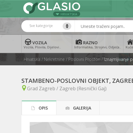
HRVATSKA
Sve kategorije
VOZILA
RAZNO
Vozila, Plovila, Dijelovi..
Informatika, Strojevi, Odjeća..
Kuće
Hrvatska
Nekretnine
Poslovni Prostori
Iznajmljivanje 
STAMBENO-POSLOVNI OBJEKT, ZAGREB
Grad Zagreb / Zagreb (Resnički Gaj)
OPIS
GALERIJA