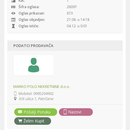
Kat:
1
Šifra oglasa:
28097
Oglas prikazan:
673
Oglas objavljen:
27.08. u 14:18
Oglas ističe:
04.12. u 0:01
PODATCI PRODAVAČA
MARKO POLO NEKRETNINE d.o.o.
Mobitel:
0995204902
XIX ulica 1, Petrčane
Pošalji Poruku
Nazovi
Želim Kupit