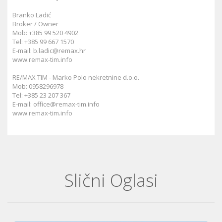
Branko Ladić
Broker / Owner
Mob: +385 99 520 4902
Tel: +385 99 667 1570
E-mail:
b.ladic@remax.hr
www.remax-tim.info
RE/MAX TIM - Marko Polo nekretnine d.o.o.
Mob: 0958296978
Tel: +385 23 207 367
E-mail:
office@remax-tim.info
www.remax-tim.info
Slični Oglasi