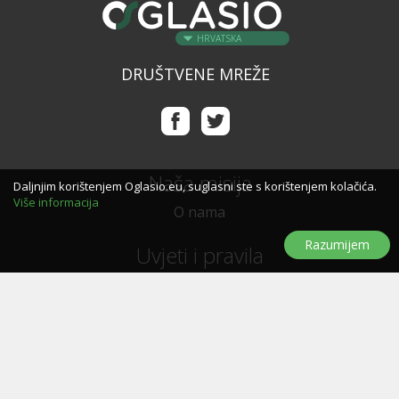
HRVATSKA
DRUŠTVENE MREŽE
Naša misija
Daljnjim korištenjem Oglasio.eu, suglasni ste s korištenjem kolačića.
Više informacija
O nama
Razumijem
Uvjeti i pravila
Uvjeti i pravila korištenja
Politika privatnosti
Politika kolačića
Trebate pomoć?