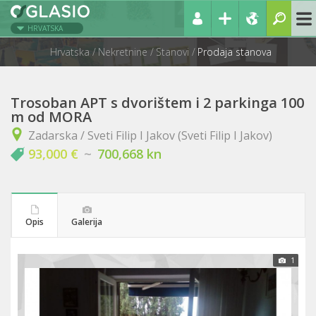
HRVATSKA
Hrvatska
Nekretnine
Stanovi
Prodaja stanova
Trosoban APT s dvorištem i 2 parkinga 100
m od MORA
Zadarska / Sveti Filip I Jakov (Sveti Filip I Jakov)
93,000 €
~
700,668 kn
Opis
Galerija
1