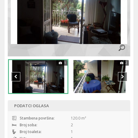
1
2
PODATCI OGLASA
Stambena površina:
120.0 m²
Broj soba:
2
Broj toaleta:
1