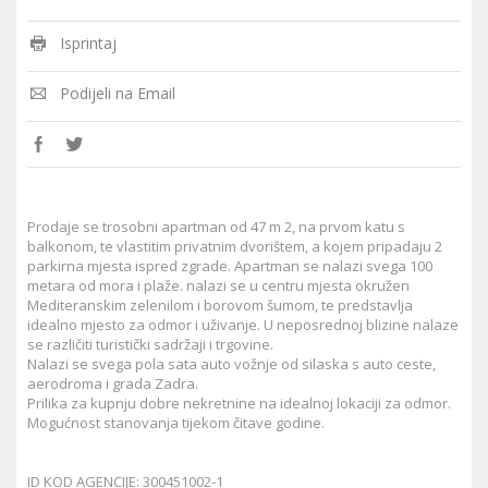
Isprintaj
Podijeli na Email
Prodaje se trosobni apartman od 47 m 2, na prvom katu s
balkonom, te vlastitim privatnim dvorištem, a kojem pripadaju 2
parkirna mjesta ispred zgrade. Apartman se nalazi svega 100
metara od mora i plaže. nalazi se u centru mjesta okružen
Mediteranskim zelenilom i borovom šumom, te predstavlja
idealno mjesto za odmor i uživanje. U neposrednoj blizine nalaze
se različiti turistički sadržaji i trgovine.
Nalazi se svega pola sata auto vožnje od silaska s auto ceste,
aerodroma i grada Zadra.
Prilika za kupnju dobre nekretnine na idealnoj lokaciji za odmor.
Mogućnost stanovanja tijekom čitave godine.
ID KOD AGENCIJE: 300451002-1