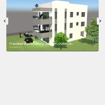
Trosoban stan u niovogradnji, PLOVANIJ A...
154,609 €
~
1,164,834 kn