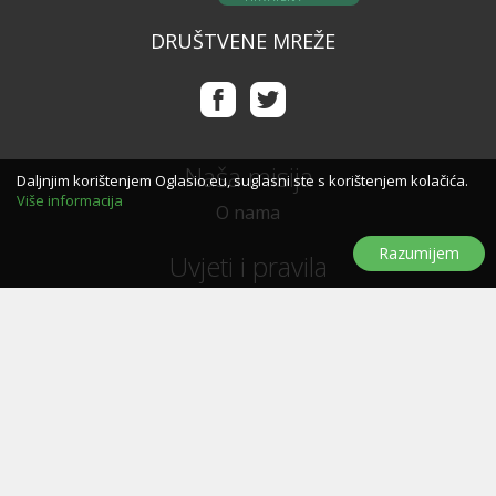
DRUŠTVENE MREŽE
Naša misija
Daljnjim korištenjem Oglasio.eu, suglasni ste s korištenjem kolačića.
Više informacija
O nama
Razumijem
Uvjeti i pravila
Uvjeti i pravila korištenja
Politika privatnosti
Politika kolačića
Trebate pomoć?
Pitanja i odgovori
Značke