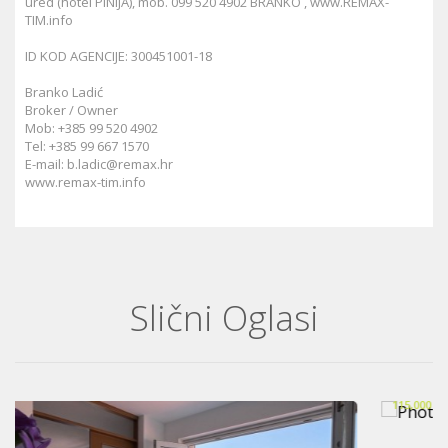
ured (hotel PINIJA), mob. 099 520 4902 BRANKO , www.REMAX-
TIM.info
ID KOD AGENCIJE: 300451001-18
Branko Ladić
Broker / Owner
Mob: +385 99 520 4902
Tel: +385 99 667 1570
E-mail:
b.ladic@remax.hr
www.remax-tim.info
Slični Oglasi
BRODARICA- Dvosoban STAN 56m2- otvoreni ...
115,000 €
~
866,417 kn