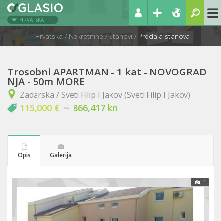
HRVATSKA
Hrvatska
Nekretnine
Stanovi
Prodaja stanova
Trosobni APARTMAN - 1 kat - NOVOGRAD
NJA - 50m MORE
Zadarska / Sveti Filip I Jakov (Sveti Filip I Jakov)
115,000 €
~
866,417 kn
Opis
Galerija
1