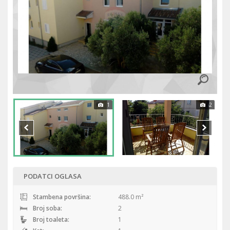
1
2
PODATCI OGLASA
Stambena površina:
488.0 m²
Broj soba:
2
Broj toaleta:
1