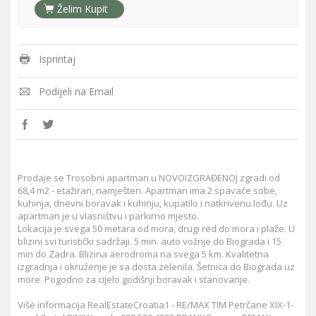
Želim Kupit
Isprintaj
Podijeli na Email
Prodaje se Trosobni apartman u NOVOIZGRAĐENOJ zgradi od
68,4 m2 - etažiran, namješten. Apartman ima 2 spavaće sobe,
kuhinja, dnevni boravak i kuhinju, kupatilo i natkrivenu lođu. Uz
apartman je u vlasništvu i parkirno mjesto.
Lokacija je svega 50 metara od mora, drugi red do mora i plaže. U
blizini svi turistički sadržaji. 5 min. auto vožnje do Biograda i 15
min do Zadra. Blizina aerodroma na svega 5 km. Kvalitetna
izgradnja i okruženje je sa dosta zelenila. Šetnica do Biograda uz
more. Pogodno za cijelo godišnji boravak i stanovanje.
Više informacija RealEstateCroatia1 - RE/MAX TIM Petrčane XIX-1-