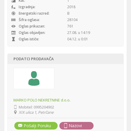
Kat:
1
Izgradnja:
2018
Energetski razred:
B
Šifra oglasa:
28104
Oglas prikazan:
761
Oglas objavljen:
27.08. u 14:19
Oglas ističe:
04.12. u 0:01
PODATCI PRODAVAČA
MARKO POLO NEKRETNINE d.o.o.
Mobitel:
0995204902
XIX ulica 1, Petrčane
Pošalji Poruku
Nazovi