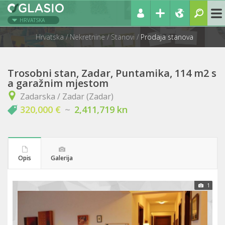
HRVATSKA
Hrvatska
Nekretnine
Stanovi
Prodaja stanova
Trosobni stan, Zadar, Puntamika, 114 m2 s
a garažnim mjestom
Zadarska / Zadar (Zadar)
320,000 €
~
2,411,719 kn
Opis
Galerija
1