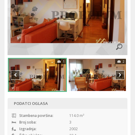
1
2
PODATCI OGLASA
Stambena površina:
114.0 m²
Broj soba:
3
Izgradnja:
2002