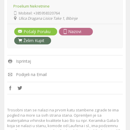
Proelium Nekretnine
Mobitel:
+385958320764
Ulica Dragana Lisice Take 1, Bibinje
Pošalji Poruku
Nazovi
Želim Kupit
Isprintaj
Podijeli na Email
Trosobni stan se nalazi na prvom katu stambene zgrade te ima
pogled na more sa svih strana stana. Opremljen je sa
materijalima vrhinske kvalitete kao što su npr. Keramika Galia b
koja se nalazi u stanu, komode od Laufena i sl., ima podzemnu