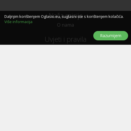
Naša misija
Daljnjim korištenjem Oglasio.eu, suglasni ste s korištenjem kolačića.
Više informacija
O nama
Razumijem
Uvjeti i pravila
Uvjeti i pravila korištenja
Politika privatnosti
Politika kolačića
Trebate pomoć?
Pitanja i odgovori
Značke
Kontaktirajte nas
Oglašavanje