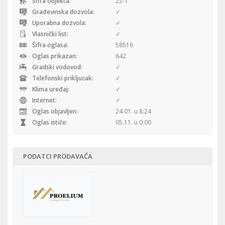
Šifra objekta:
22-1
Građevinska dozvola:
✓
Uporabna dozvola:
✓
Vlasnički list:
✓
Šifra oglasa:
58516
Oglas prikazan:
642
Gradski vodovod:
✓
Telefonski prikljucak:
✓
Klima uređaj:
✓
Internet:
✓
Oglas objavljen:
24.01. u 8:24
Oglas ističe:
05.11. u 0:00
PODATCI PRODAVAČA