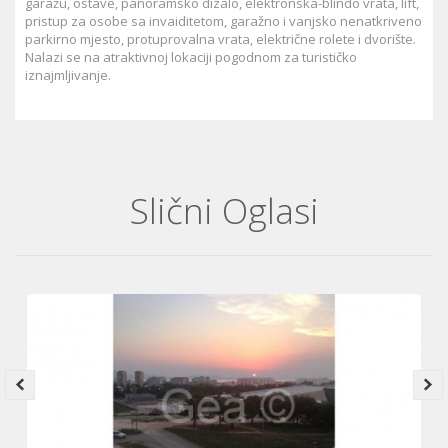
garažu, ostave, panoramsko dizalo, elektronska-blindo vrata, lift,
pristup za osobe sa invaiditetom, garažno i vanjsko nenatkriveno
parkirno mjesto, protuprovalna vrata, električne rolete i dvorište.
Nalazi se na atraktivnoj lokaciji pogodnom za turističko
iznajmljivanje.
Slični Oglasi