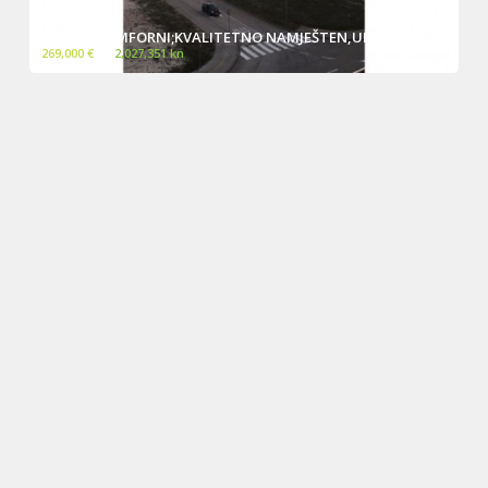
VIŠNJIK-KOMFORNI;KVALITETNO NAMJEŠTEN,UR...
269,000 €
~
2,027,351 kn