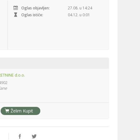
Oglas objavljen:
27.08. u 14:24
Oglas ističe:
04.12. u 0:01
TNINE d.o.o.
4902
čane
Želim Kupit