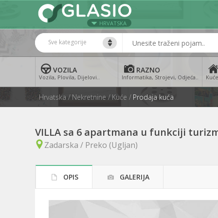
HRVATSKA
Sve kategorije
VOZILA
RAZNO
Vozila, Plovila, Dijelovi..
Informatika, Strojevi, Odjeća..
Kuće
Hrvatska
Nekretnine
Kuće
Prodaja kuća
VILLA sa 6 apartmana u funkciji turiz
Zadarska / Preko (Ugljan)
OPIS
GALERIJA