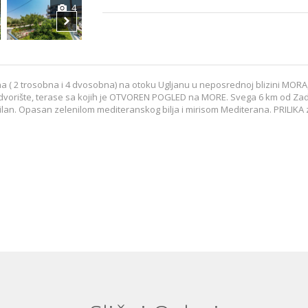
4
5
6
 ( 2 trosobna i 4 dvosobna) na otoku Ugljanu u neposrednoj blizini MORA,
o dvorište, terase sa kojih je OTVOREN POGLED na MORE. Svega 6 km od Zad
ilan. Opasan zelenilom mediteranskog bilja i mirisom Mediterana. PRILIKA z