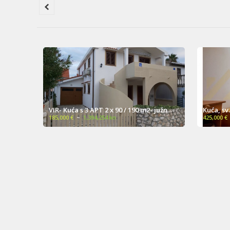
na more
VIR- Kuća s 3 APT 2 x 90 / 190 m2- južn...
Kuća, sv
185,000 €
~
1,394,254 kn
425,000 €