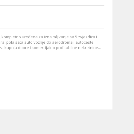
7
8
9
10
 kompletno uređena za iznajmljivanje sa 5 zvjezdica i
ra, pola sata auto vožnje do aerodroma i autoceste.
a kupnju dobre i komercijalno profitabilne nekretnine...