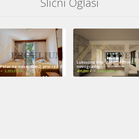
Slični Oglasi
Luksuzna Vila, Zaton, 189 m2,
.Petar na moru, 98m2, prvi red d...
novogradnj...
~
3,203,015 kn
400,000 €
~
3,014,602 kn