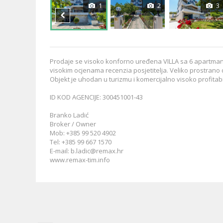
1
2
3
Prodaje se visoko konforno uređena VILLA sa 6 apartmana
visokim ocjenama recenzia posjetitelja. Veliko prostran
Objekt je uhodan u turizmu i komercijalno visoko profitab
ID KOD AGENCIJE: 300451001-43
Branko Ladić
Broker / Owner
Mob: +385 99 520 4902
Tel: +385 99 667 1570
E-mail:
b.ladic@remax.hr
www.remax-tim.info