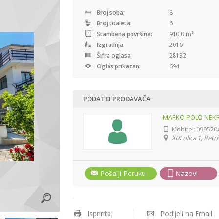
Broj soba:
8
Broj toaleta:
6
Stambena površina:
910.0 m²
Izgradnja:
2016
Šifra oglasa:
28132
Oglas prikazan:
694
PODATCI PRODAVAČA
MARKO POLO NEKRE
Mobitel:
099520
XIX ulica 1, Petr
Pošalji Poruku
Nazovi
Isprintaj
Podijeli na Email