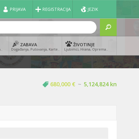
PRIJAVA
REGISTRACIJA
JEZIK
ZABAVA
ŽIVOTINJE
..
Događanja, Putovanja, Karte..
Ljubimci, Hrana, Oprema..
680,000 €
~
5,124,824 kn