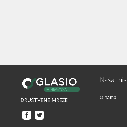
Naša misi
HRVATSKA
O nama
DRUŠTVENE MREŽE