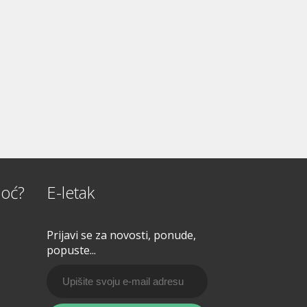
oć?
E-letak
Prijavi se za novosti, ponude,
popuste...