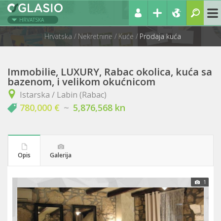
HRVATSKA
Hrvatska
Nekretnine
Kuće
Prodaja kuća
Immobilie, LUXURY, Rabac okolica, kuća sa
bazenom, i velikom okućnicom
Istarska / Labin (Rabac)
780,000 €
~
5,876,568 kn
Opis
Galerija
1