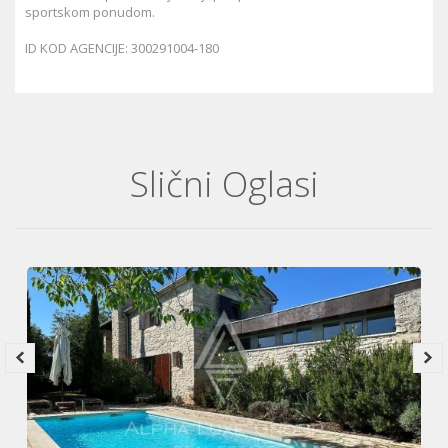
sportskom ponudom.
ID KOD AGENCIJE: 300291004-180
Slični Oglasi