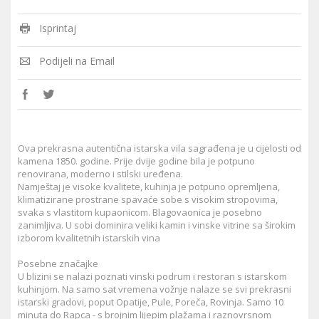
Isprintaj
Podijeli na Email
Ova prekrasna autentična istarska vila sagrađena je u cijelosti od
kamena 1850. godine. Prije dvije godine bila je potpuno
renovirana, moderno i stilski uređena.
Namještaj je visoke kvalitete, kuhinja je potpuno opremljena,
klimatizirane prostrane spavaće sobe s visokim stropovima,
svaka s vlastitom kupaonicom. Blagovaonica je posebno
zanimljiva. U sobi dominira veliki kamin i vinske vitrine sa širokim
izborom kvalitetnih istarskih vina
Posebne značajke
U blizini se nalazi poznati vinski podrum i restoran s istarskom
kuhinjom. Na samo sat vremena vožnje nalaze se svi prekrasni
istarski gradovi, poput Opatije, Pule, Poreča, Rovinja. Samo 10
minuta do Rapca - s brojnim lijepim plažama i raznovrsnom