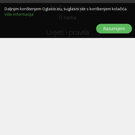
Naša misija
Daljnjim korištenjem Oglasio.eu, suglasni ste s korištenjem kolačića.
Više informacija
O nama
Razumijem
Uvjeti i pravila
Uvjeti i pravila korištenja
Politika privatnosti
Politika kolačića
Trebate pomoć?
Pitanja i odgovori
Značke
Kontaktirajte nas
Oglašavanje
E-letak