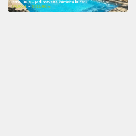
Istra, Buje – Jedinstvena kamena kuća: I...
675,000 €
~
5,085,492 kn