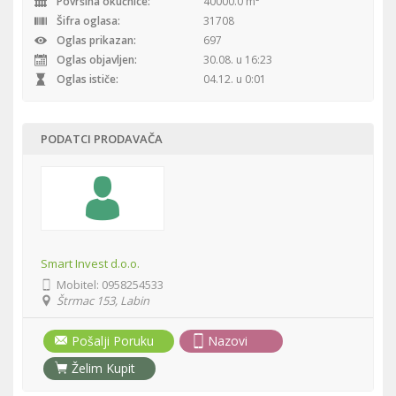
Površina okućnice:
40000.0 m²
Šifra oglasa:
31708
Oglas prikazan:
697
Oglas objavljen:
30.08. u 16:23
Oglas ističe:
04.12. u 0:01
PODATCI PRODAVAČA
Smart Invest d.o.o.
Mobitel:
0958254533
Štrmac 153, Labin
Pošalji Poruku
Nazovi
Želim Kupit