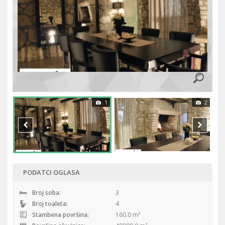
1
2
PODATCI OGLASA
Broj soba:
3
Broj toaleta:
4
Stambena površina:
160.0 m²