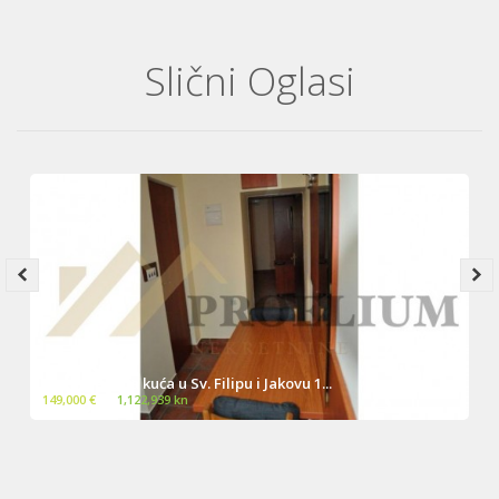
Slični Oglasi
Novouređena kuća u Sv. Filipu i Jakovu 1...
149,000 €
~
1,122,939 kn