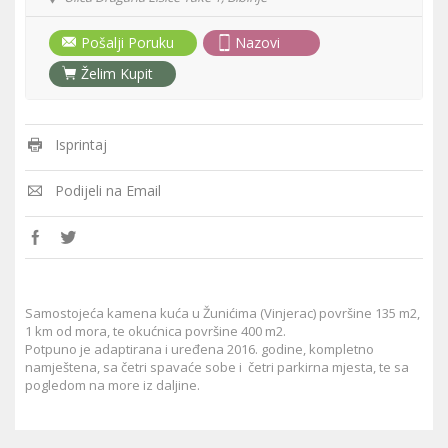
Pošalji Poruku
Nazovi
Želim Kupit
Isprintaj
Podijeli na Email
Samostojeća kamena kuća u Žunićima (Vinjerac) površine 135 m2,
1 km od mora, te okućnica površine 400 m2.
Potpuno je adaptirana i uređena 2016. godine, kompletno
namještena, sa četri spavaće sobe i četri parkirna mjesta, te sa
pogledom na more iz daljine.