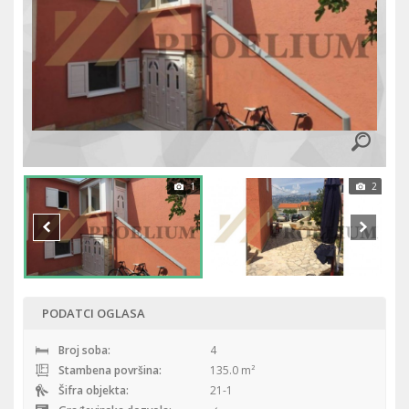
1
2
PODATCI OGLASA
Broj soba:
4
Stambena površina:
135.0 m²
Šifra objekta:
21-1