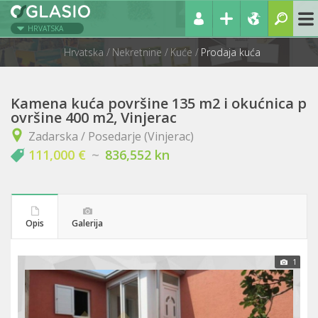
HRVATSKA
Hrvatska
Nekretnine
Kuće
Prodaja kuća
Kamena kuća površine 135 m2 i okućnica p
ovršine 400 m2, Vinjerac
Zadarska / Posedarje (Vinjerac)
111,000 €
~
836,552 kn
Opis
Galerija
1