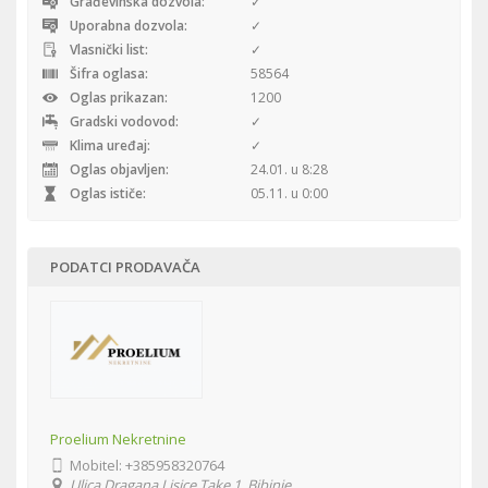
Građevinska dozvola:
✓
Uporabna dozvola:
✓
Vlasnički list:
✓
Šifra oglasa:
58564
Oglas prikazan:
1200
Gradski vodovod:
✓
Klima uređaj:
✓
Oglas objavljen:
24.01. u 8:28
Oglas ističe:
05.11. u 0:00
PODATCI PRODAVAČA
Proelium Nekretnine
Mobitel:
+385958320764
Ulica Dragana Lisice Take 1, Bibinje