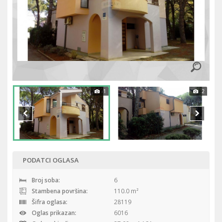
1
2
PODATCI OGLASA
Broj soba:
6
Stambena površina:
110.0 m²
Šifra oglasa:
28119
Oglas prikazan:
6016