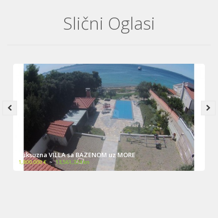
Slični Oglasi
Luksuzna VILLA sa BAZENOM uz MORE
1,800,000 €
~
13,561,324 kn