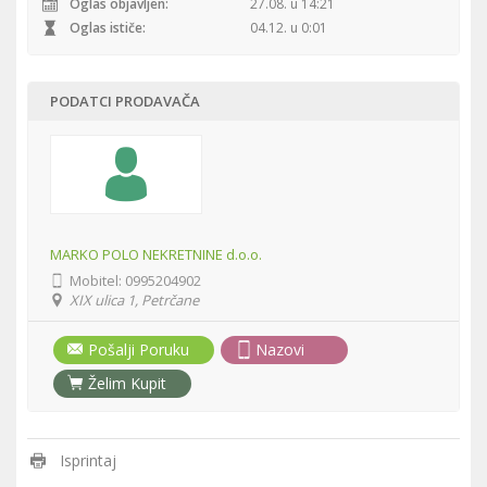
Oglas objavljen:
27.08. u 14:21
Oglas ističe:
04.12. u 0:01
PODATCI PRODAVAČA
MARKO POLO NEKRETNINE d.o.o.
Mobitel:
0995204902
XIX ulica 1, Petrčane
Pošalji Poruku
Nazovi
Želim Kupit
Isprintaj