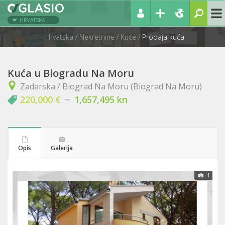
HRVATSKA
Hrvatska
Nekretnine
Kuće
Prodaja kuća
Kuća u Biogradu Na Moru
Zadarska / Biograd Na Moru (Biograd Na Moru)
220,000 €
~
1,657,495 kn
Opis
Galerija
1