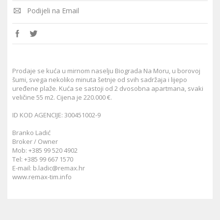
Podijeli na Email
Prodaje se kuća u mirnom naselju Biograda Na Moru, u borovoj
šumi, svega nekoliko minuta šetnje od svih sadržaja i lijepo
uređene plaže. Kuća se sastoji od 2 dvosobna apartmana, svaki
veličine 55 m2. Cijena je 220.000 €.
ID KOD AGENCIJE: 300451002-9
Branko Ladić
Broker / Owner
Mob: +385 99 520 4902
Tel: +385 99 667 1570
E-mail:
b.ladic@remax.hr
www.remax-tim.info