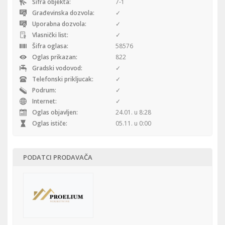
Šifra objekta:
7-1
Građevinska dozvola:
✓
Uporabna dozvola:
✓
Vlasnički list:
✓
Šifra oglasa:
58576
Oglas prikazan:
822
Gradski vodovod:
✓
Telefonski prikljucak:
✓
Podrum:
✓
Internet:
✓
Oglas objavljen:
24.01. u 8:28
Oglas ističe:
05.11. u 0:00
PODATCI PRODAVAČA