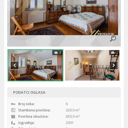
1
2
PODATCI OGLASA
Broj soba:
6
Stambena površina:
320.0 m²
Površina okućnice:
650.0 m²
Izgradnja:
2001