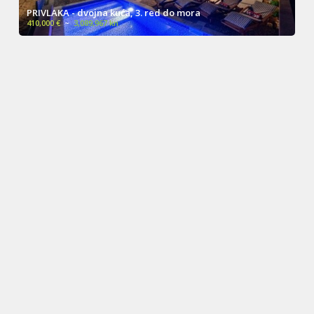
PRIVLAKA - dvojna kuća, 3. red do mora
410,000 €
~
3,089,967 kn