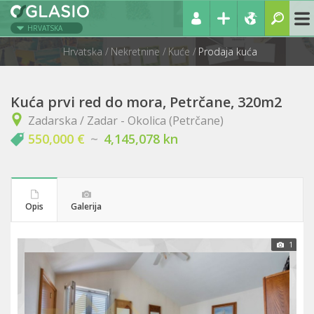
HRVATSKA
Hrvatska
Nekretnine
Kuće
Prodaja kuća
Kuća prvi red do mora, Petrčane, 320m2
Zadarska / Zadar - Okolica (Petrčane)
550,000 €
~
4,145,078 kn
Opis
Galerija
1