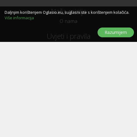
Naša misija
Daljnjim korištenjem Oglasio.eu, suglasni ste s korištenjem kolačića.
Više informacija
O nama
Razumijem
Uvjeti i pravila
Uvjeti i pravila korištenja
Politika privatnosti
Politika kolačića
Trebate pomoć?
Pitanja i odgovori
Značke
Kontaktirajte nas
Oglašavanje
E-letak