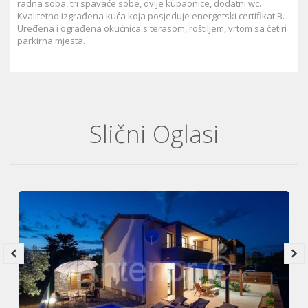
radna soba, tri spavaće sobe, dvije kupaonice, dodatni wc.
Kvalitetno izgrađena kuća koja posjeduje energetski certifikat B.
Uređena i ograđena okućnica s terasom, roštiljem, vrtom sa četiri
parkirna mjesta.
Slični Oglasi