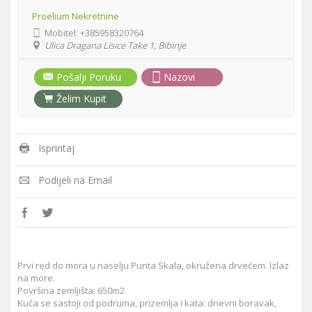
Proelium Nekretnine
Mobitel:
+385958320764
Ulica Dragana Lisice Take 1, Bibinje
Pošalji Poruku
Nazovi
Želim Kupit
Isprintaj
Podijeli na Email
Prvi red do mora u naselju Punta Skala, okružena drvećem. Izlaz
na more.
Površina zemljišta: 650m2
Kuća se sastoji od podruma, prizemlja i kata: dnevni boravak,