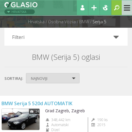
HRVATSKA
Hrvatska
Osobna Vozila
BMW
Serija 5
Filteri
BMW (Serija 5) oglasi
SORTIRAJ:
NAJNOVIJI
BMW Serija 5 520d AUTOMATIK
Grad Zagreb, Zagreb
24
348,442 km
190 ks
Automatski
2015
Dizel