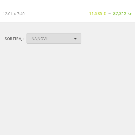
11,585 €
~
87,312 kn
12.01. u 7:40
SORTIRAJ:
NAJNOVIJI