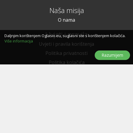
Naša misija
O nama
Uvjeti i pravila
Daljnjim korištenjem Oglasio.eu, suglasni ste s korištenjem kolačića.
Više informacija
Uvjeti i pravila korištenja
Politika privatnosti
Razumijem
Politika kolačića
Trebate pomoć?
Pitanja i odgovori
Značke
Kontaktirajte nas
Oglašavanje
E-letak