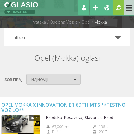
HRVATSKA
Hrvatska
Osobna Vozila
Opel
Mokka
Filteri
Opel (Mokka) oglasi
SORTIRAJ:
NAJNOVIJI
OPEL MOKKA X INNOVATION B1.6DTH MT6 **TESTNO
VOZILO**
Brodsko-Posavska, Slavonski Brod
13
63,000 km
136 ks
Ručni
2017