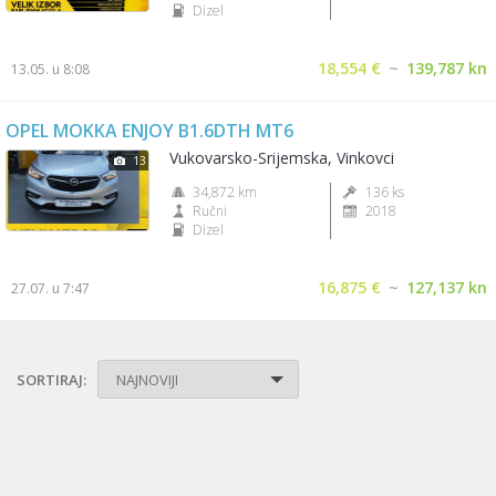
Dizel
18,554 €
~
139,787 kn
13.05. u 8:08
OPEL MOKKA ENJOY B1.6DTH MT6
Vukovarsko-Srijemska, Vinkovci
13
34,872 km
136 ks
Ručni
2018
Dizel
16,875 €
~
127,137 kn
27.07. u 7:47
SORTIRAJ:
NAJNOVIJI