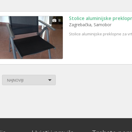
Stolice aluminijske preklo
8
Zagrebačka, Samobor
Stolice aluminijske preklopne za vr
NAJNOVIJI