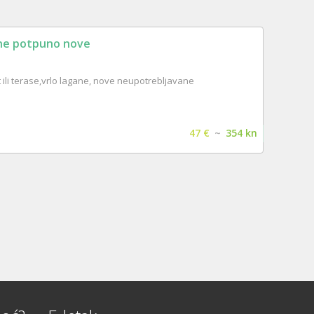
pne potpuno nove
t ili terase,vrlo lagane, nove neupotrebljavane
47 €
~
354 kn