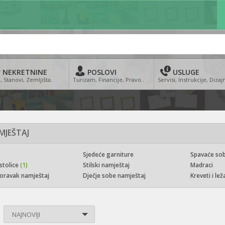
NEKRETNINE
POSLOVI
USLUGE
, Stanovi, Zemljišta..
Turizam, Financije, Pravo..
Servisi, Instrukcije, Dizajn
MJEŠTAJ
Sjedeće garniture
Spavaće sob
 stolice
(1)
Stilski namještaj
Madraci
oravak namještaj
Dječje sobe namještaj
Kreveti i leža
NAJNOVIJI