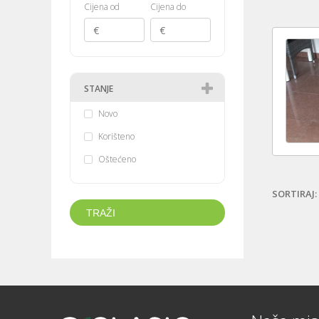
Cijena od
Cijena do
STANJE
Novo
Korišteno
Oštećeno
SORTIRAJ: