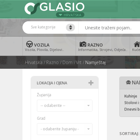
HRVATSKA
Sve kategorije
VOZILA
RAZNO
Vozila, Plovila, Dijelovi..
Informatika, Strojevi, Odjeća..
Kuće
Hrvatska
Razno
Dom i Vrt
Namještaj
NA
LOKACIJA I CIJENA
Županija
Kuhinje
Stolovi i
-- odaberite --
Dnevni b
Grad
- odaberite županiju -
SORTIRAJ: